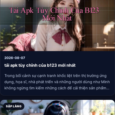
2026-08-07
tải apk tùy chỉnh của b123 mới nhất
Trong bối cảnh sự cạnh tranh khốc liệt trên thị trường ứng
dụng, họa sĩ, nhà phát triển và những người dùng như Minh
không ngừng tìm kiếm những cách để cải thiện sản phẩm
của mình. Họ không chỉ đơn thuần tạo ra một sản phẩm, mà
còn là sự kết nối giữa người với người. Những câu chuyện
buồn vui của hàng triệu người dùng đã, đang và sẽ trở
SẬP LÀNG
thành nguồn cảm hứng vô tận cho những thế hệ sáng tạo