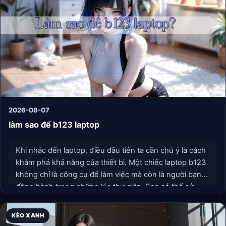
tiếp theo.
2026-08-07
làm sao để b123 laptop
Khi nhắc đến laptop, điều đầu tiên ta cần chú ý là cách
khám phá khả năng của thiết bị. Một chiếc laptop b123
không chỉ là công cụ để làm việc mà còn là người bạn
đồng hành trong những lúc thư giãn. Bạn có thể sử
dụng nó để xem phim, chơi game hay thậm chí là sáng
tác âm nhạc.
KÈO XANH