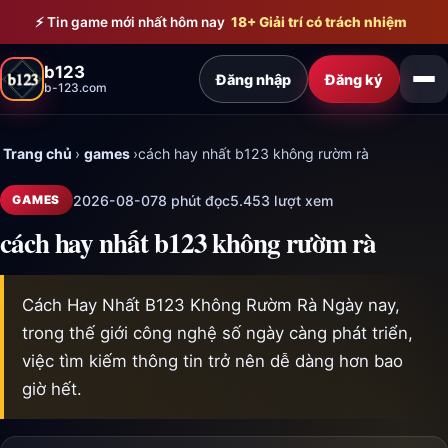
Bỏ qua đến nội dung chính
⚡ Tin game mới nhất hôm nay
18+ Giải trí có trách nhiệm
b123
Đăng nhập
Đăng ký
b-123.com
Trang chủ
›
games
›
cách hay nhất b123 không rườm rà
2026-08-07
8 phút đọc
5.453 lượt xem
GAMES
cách hay nhất b123 không rườm rà
Cách Hay Nhất B123 Không Rườm Rà Ngày nay,
trong thế giới công nghệ số ngày càng phát triển,
việc tìm kiếm thông tin trở nên dễ dàng hơn bao
giờ hết.