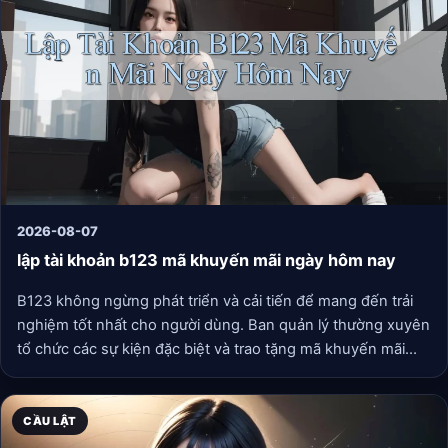
2026-08-07
lập tài khoản b123 mã khuyến mãi ngày hôm nay
B123 không ngừng phát triển và cải tiến để mang đến trải
nghiệm tốt nhất cho người dùng. Ban quản lý thường xuyên
tổ chức các sự kiện đặc biệt và trao tặng mã khuyến mãi
mới để khuyến khích người dùng khám phá. Ai biết được,
trong tương lai, B123 có thể trở thành một cộng đồng lớn
mạnh, nơi mọi người có thể học hỏi, chia sẻ và phát triển
CẦU LẬT
cùng nhau.