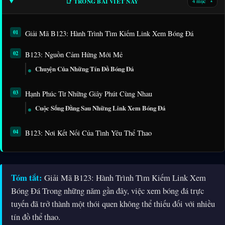
📑 TRONG BÀI VIẾT NÀY
4 mục
▾
Giải Mã B123: Hành Trình Tìm Kiếm Link Xem Bóng Đá
B123: Nguồn Cảm Hứng Mới Mẻ
Chuyện Của Những Tín Đồ Bóng Đá
Hạnh Phúc Từ Những Giây Phút Cùng Nhau
Cuộc Sống Đằng Sau Những Link Xem Bóng Đá
B123: Nơi Kết Nối Của Tình Yêu Thể Thao
Tóm tắt:
Giải Mã B123: Hành Trình Tìm Kiếm Link Xem
Bóng Đá Trong những năm gần đây, việc xem bóng đá trực
tuyến đã trở thành một thói quen không thể thiếu đối với nhiều
tín đồ thể thao.