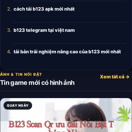
cách tải b123 apk mới nhất
b123 telegram tại việt nam
tải bản trải nghiệm nâng cao của b123 mới nhất
ẢNH & TIN NỔI BẬT
Xem tất cả →
Tin game mới có hình ảnh
QUAY NGÀY