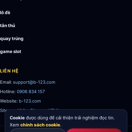
lô đề
tân thủ
quay trúng
game slot
LIÊN HỆ
Email:
support@b-123.com
Hotline:
0906 834 157
Website:
b-123.com
Sitemap XML
·
Sitemap HTML
Cookie
được dùng để cải thiện trải nghiệm đọc tin.
Xem
chính sách cookie
.