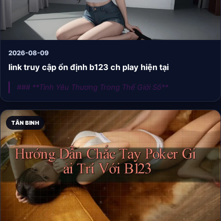
2026-08-09
link truy cập ổn định b123 ch play hiện tại
### **Tình Yêu Thương Trong Thế Giới Số**
TÂN BINH