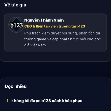
Về tác giả
Nguyễn Thành Nhân
CEO & Biên tập viên trưởng tại b123
Phụ trách kiểm duyệt nội dung, phân tích thị
trường game và cập nhật tin tức mới cho độc
giả Việt Nam.
Đọc nhiều
không tải được b123 cách khắc phục