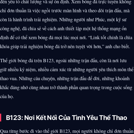
đến yếu tố chất lượng và sự ổn định. Xem bóng đá trực tuyến không
chỉ đơn thuần là việc ngồi trước màn hình và theo dõi trận đấu, mà
còn là hành trình trải nghiệm. Những người như Phúc, một kỹ sư
công nghệ, đã chia sẻ về cách anh thiết lập một hệ thống mạng ổn
định để có thể xem bóng đá mọi lúc mọi nơi. “Link tốt chính là chìa
khóa giúp trải nghiệm bóng đá trở nên tuyệt vời hơn,” anh cho biết.
Thế giới bóng đá trên B123, ngoài những trận đấu, còn là nơi lưu
giữ nhiều kỷ niệm, nhiều cảm xúc từ những người yêu thích môn thể
thao vua. Những câu chuyện, những trận đấu để đời, những khoảnh
khắc đáng nhớ cùng nhau trở thành phần quan trọng trong cuộc sống
của họ.
B123: Nơi Kết Nối Của Tình Yêu Thể Thao
Qua từng bước đi vào thế giới B123, mọi người không chỉ đơn thuần