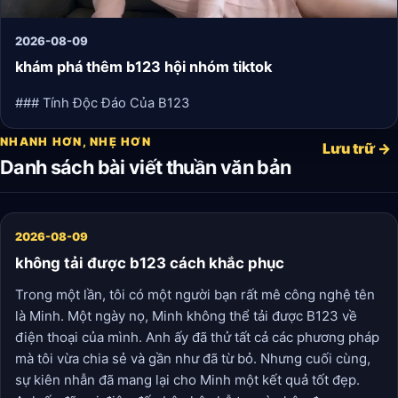
2026-08-09
khám phá thêm b123 hội nhóm tiktok
### Tính Độc Đáo Của B123
NHANH HƠN, NHẸ HƠN
Lưu trữ →
Danh sách bài viết thuần văn bản
2026-08-09
không tải được b123 cách khắc phục
Trong một lần, tôi có một người bạn rất mê công nghệ tên
là Minh. Một ngày nọ, Minh không thể tải được B123 về
điện thoại của mình. Anh ấy đã thử tất cả các phương pháp
mà tôi vừa chia sẻ và gần như đã từ bỏ. Nhưng cuối cùng,
sự kiên nhẫn đã mang lại cho Minh một kết quả tốt đẹp.