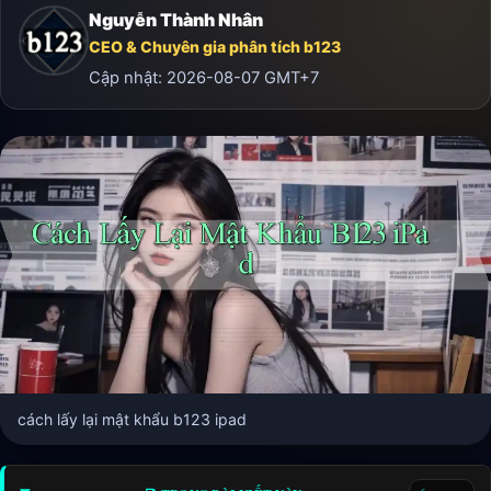
Nguyễn Thành Nhân
CEO & Chuyên gia phân tích b123
Cập nhật:
2026-08-07
GMT+7
cách lấy lại mật khẩu b123 ipad