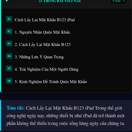
📑 TRONG BÀI VIẾT NÀY
6 mục
▾
Cách Lấy Lại Mật Khẩu B123 iPad
1. Nguyên Nhân Quên Mật Khẩu
2. Cách Lấy Lại Mật Khẩu B123
3. Những Lưu Ý Quan Trọng
4. Trải Nghiệm Của Một Người Dùng
5. Kinh Nghiệm Để Tránh Quên Mật Khẩu
Tóm tắt:
Cách Lấy Lại Mật Khẩu B123 iPad Trong thế giới
công nghệ ngày nay, những thiết bị như iPad đã trở thành một
phần không thể thiếu trong cuộc sống hàng ngày của chúng ta.