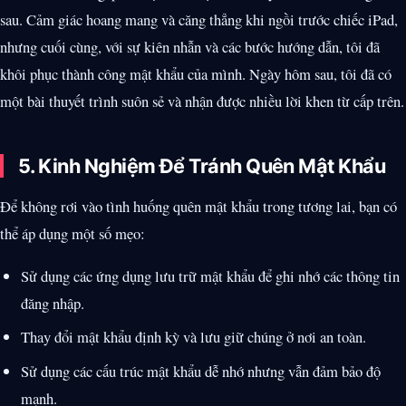
sau. Cảm giác hoang mang và căng thẳng khi ngồi trước chiếc iPad,
nhưng cuối cùng, với sự kiên nhẫn và các bước hướng dẫn, tôi đã
khôi phục thành công mật khẩu của mình. Ngày hôm sau, tôi đã có
một bài thuyết trình suôn sẻ và nhận được nhiều lời khen từ cấp trên.
5. Kinh Nghiệm Để Tránh Quên Mật Khẩu
Để không rơi vào tình huống quên mật khẩu trong tương lai, bạn có
thể áp dụng một số mẹo:
Sử dụng các ứng dụng lưu trữ mật khẩu để ghi nhớ các thông tin
đăng nhập.
Thay đổi mật khẩu định kỳ và lưu giữ chúng ở nơi an toàn.
Sử dụng các cấu trúc mật khẩu dễ nhớ nhưng vẫn đảm bảo độ
mạnh.