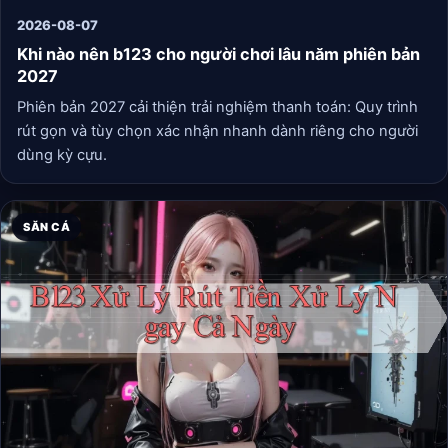
2026-08-07
Khi nào nên b123 cho người chơi lâu năm phiên bản
2027
Phiên bản 2027 cải thiện trải nghiệm thanh toán: Quy trình
rút gọn và tùy chọn xác nhận nhanh dành riêng cho người
dùng kỳ cựu.
SĂN CÁ