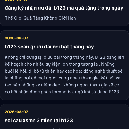
đăng ký nhận ưu đãi b123 mã quà tặng trong ngày
Thế Giới Quà Tặng Không Giới Hạn
2026-08-07
b123 scan qr ưu đãi nổi bật tháng này
Không chỉ dừng lại ở ưu đãi trong tháng này, B123 đang lên
kế hoạch cho nhiều sự kiện lớn trong tương lai. Những
buổi lễ hội, đi bộ từ thiện hay các hoạt động nghệ thuật sẽ
là những nơi để mọi người cùng nhau tham gia, kết nối và
tạo nên những kỷ niệm đẹp. Những người tham gia sẽ có
cơ hội nhận được phần thưởng bất ngờ khi sử dụng B123.
2026-08-07
soi cầu xsmn 3 miền tại b123