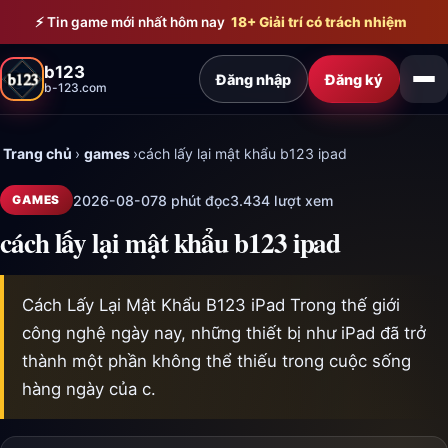
Bỏ qua đến nội dung chính
⚡ Tin game mới nhất hôm nay
18+ Giải trí có trách nhiệm
b123
Đăng nhập
Đăng ký
b-123.com
Trang chủ
›
games
›
cách lấy lại mật khẩu b123 ipad
2026-08-07
8 phút đọc
3.434 lượt xem
GAMES
cách lấy lại mật khẩu b123 ipad
Cách Lấy Lại Mật Khẩu B123 iPad Trong thế giới
công nghệ ngày nay, những thiết bị như iPad đã trở
thành một phần không thể thiếu trong cuộc sống
hàng ngày của c.