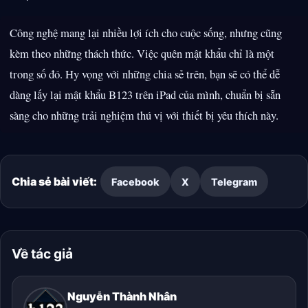
Công nghệ mang lại nhiều lợi ích cho cuộc sống, nhưng cũng
kèm theo những thách thức. Việc quên mật khẩu chỉ là một
trong số đó. Hy vọng với những chia sẻ trên, bạn sẽ có thể dễ
dàng lấy lại mật khẩu B123 trên iPad của mình, chuẩn bị sẵn
sàng cho những trải nghiệm thú vị với thiết bị yêu thích này.
Chia sẻ bài viết:
Facebook
X
Telegram
Về tác giả
Nguyễn Thành Nhân