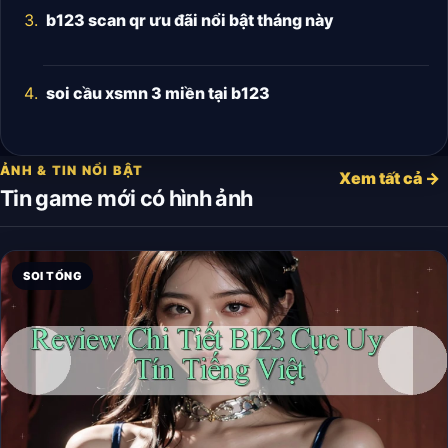
b123 scan qr ưu đãi nổi bật tháng này
soi cầu xsmn 3 miền tại b123
ẢNH & TIN NỔI BẬT
Xem tất cả →
Tin game mới có hình ảnh
SOI TỔNG