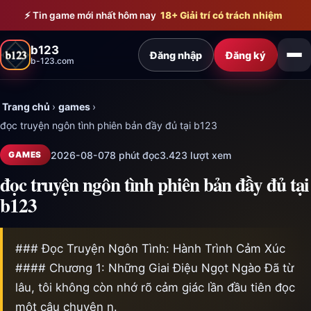
Bỏ qua đến nội dung chính
⚡ Tin game mới nhất hôm nay
18+ Giải trí có trách nhiệm
b123
Đăng nhập
Đăng ký
b-123.com
Trang chủ
›
games
›
đọc truyện ngôn tình phiên bản đầy đủ tại b123
2026-08-07
8 phút đọc
3.423 lượt xem
GAMES
đọc truyện ngôn tình phiên bản đầy đủ tại
b123
### Đọc Truyện Ngôn Tình: Hành Trình Cảm Xúc
#### Chương 1: Những Giai Điệu Ngọt Ngào Đã từ
lâu, tôi không còn nhớ rõ cảm giác lần đầu tiên đọc
một câu chuyện n.