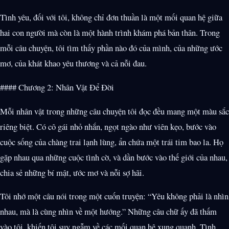
Tình yêu, đối với tôi, không chỉ đơn thuần là một mối quan hệ giữa
hai con người mà còn là một hành trình khám phá bản thân. Trong
mỗi câu chuyện, tôi tìm thấy phần nào đó của mình, của những ước
mơ, của khát khao yêu thương và cả nỗi đau.
#### Chương 2: Nhân Vật Để Đời
Mỗi nhân vật trong những câu chuyện tôi đọc đều mang một màu sắc
riêng biệt. Có cô gái nhỏ nhắn, ngọt ngào như viên kẹo, bước vào
cuộc sống của chàng trai lạnh lùng, ẩn chứa một trái tim bao la. Họ
gặp nhau qua những cuộc tình cờ, và dần bước vào thế giới của nhau,
chia sẻ những bí mật, ước mơ và nỗi sợ hãi.
Tôi nhớ một câu nói trong một cuốn truyện: “Yêu không phải là nhìn
nhau, mà là cùng nhìn về một hướng.” Những câu chữ ấy đã thấm
vào tôi, khiến tôi suy ngẫm về các mối quan hệ xung quanh. Tình