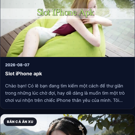
2026-08-07
Slot iPhone apk
Chào bạn! Có lẽ bạn đang tìm kiếm một cách để thư giãn
trong những lúc chờ đợi, hay dễ dàng là muốn tìm một trò
chơi vui nhộn trên chiếc iPhone thân yêu của mình. Tôi
cũng vậy, và tôi nhận thấy cụm từ “slot iPhone apk” được
nhiều người quan tâm. Nhưng khoan đã, chúng ta cần hiểu
rõ một chút về điều này. Bài viết này sẽ cùng bạn tìm hiểu
BẮN CÁ ĂN XU
về trải nghiệm các trò chơi có cơ chế quay số, vòng quay