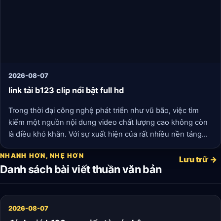
2026-08-07
link tải b123 clip nổi bật full hd
Trong thời đại công nghệ phát triển như vũ bão, việc tìm
kiếm một nguồn nội dung video chất lượng cao không còn
là điều khó khăn. Với sự xuất hiện của rất nhiều nền tảng
chia sẻ video, trong đó có link tải B123 Clip nổi bật full HD,
NHANH HƠN, NHẸ HƠN
người dùng đã có cơ hội thưởng thức những thước phim
Lưu trữ →
Danh sách bài viết thuần văn bản
sống động và đầy cảm xúc.
2026-08-07