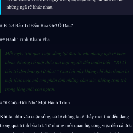
những ngã rẽ khác nhau.
# B123 Bảo Trì Đến Bao Giờ Ở Đâu?
## Hành Trình Khám Phá
Mỗi ngày trôi qua, cuộc sống lại đưa ta vào những ngã rẽ khác
nhau. Nhưng có một điều mà mọi người đều muốn biết: “B123
bảo trì đến bao giờ ở đâu?” Câu hỏi này không chỉ đơn thuần là
một thắc mắc mà còn phản ánh những cảm xúc, những trăn trở
trong lòng mỗi con người.
### Cuộc Đời Như Một Hành Trình
Khi ta nhìn vào cuộc sống, có lẽ chúng ta sẽ thấy mọi thứ đều đang
trong quá trình bảo trì. Từ những mối quan hệ, công việc đến cả ước