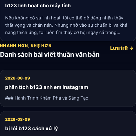
b123 linh hoạt cho máy tính
Nếu không có sự linh hoạt, tôi có thể dễ dàng nhận thấy
thất vọng và chán nản. Nhưng nhờ vào sự chuẩn bị và khả
năng thích ứng, tôi luôn tìm thấy cơ hội ngay cả trong
những tình huống khó khăn nhất. Hãy nhớ rằng, sự linh
NHANH HƠN, NHẸ HƠN
hoạt không chỉ thể hiện qua công nghệ mà còn tồn tại
Lưu trữ →
Danh sách bài viết thuần văn bản
trong chính con người chúng ta.
2026-08-09
phân tích b123 anh em instagram
### Hành Trình Khám Phá và Sáng Tạo
2026-08-09
bị lỗi b123 cách xử lý