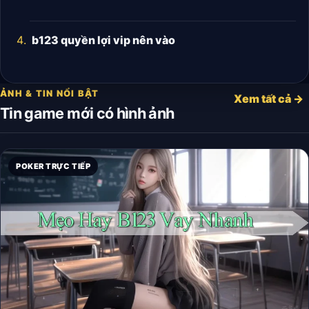
b123 quyền lợi vip nên vào
ẢNH & TIN NỔI BẬT
Xem tất cả →
Tin game mới có hình ảnh
POKER TRỰC TIẾP