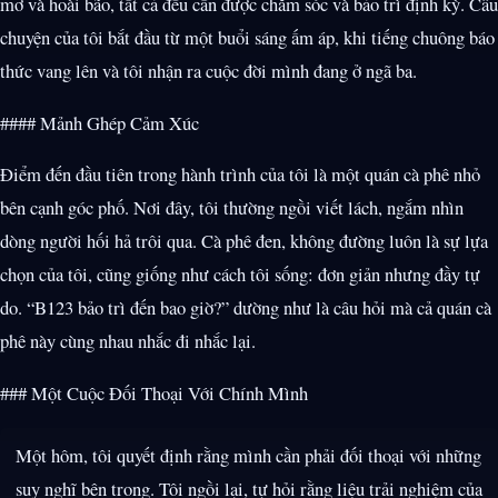
mơ và hoài bão, tất cả đều cần được chăm sóc và bảo trì định kỳ. Câu
chuyện của tôi bắt đầu từ một buổi sáng ấm áp, khi tiếng chuông báo
thức vang lên và tôi nhận ra cuộc đời mình đang ở ngã ba.
#### Mảnh Ghép Cảm Xúc
Điểm đến đầu tiên trong hành trình của tôi là một quán cà phê nhỏ
bên cạnh góc phố. Nơi đây, tôi thường ngồi viết lách, ngắm nhìn
dòng người hối hả trôi qua. Cà phê đen, không đường luôn là sự lựa
chọn của tôi, cũng giống như cách tôi sống: đơn giản nhưng đầy tự
do. “B123 bảo trì đến bao giờ?” dường như là câu hỏi mà cả quán cà
phê này cùng nhau nhắc đi nhắc lại.
### Một Cuộc Đối Thoại Với Chính Mình
Một hôm, tôi quyết định rằng mình cần phải đối thoại với những
suy nghĩ bên trong. Tôi ngồi lại, tự hỏi rằng liệu trải nghiệm của