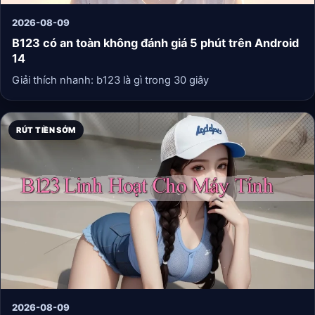
2026-08-09
B123 có an toàn không đánh giá 5 phút trên Android
14
Giải thích nhanh: b123 là gì trong 30 giây
RÚT TIỀN SỚM
2026-08-09