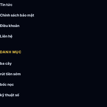
Tin tức
Chính sách bảo mật
Điều khoản
Liên hệ
DANH MỤC
ba cây
rút tiền sớm
bốc nọc
kỹ thuật số