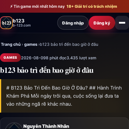
Bỏ qua đến nội dung chính
⚡ Tin game mới nhất hôm nay
18+ Giải trí có trách nhiệm
b123
Đăng nhập
Đăng ký
b-123.com
Trang chủ
›
games
›
b123 bảo trì đến bao giờ ở đâu
2026-08-09
8 phút đọc
3.435 lượt xem
GAMES
b123 bảo trì đến bao giờ ở đâu
# B123 Bảo Trì Đến Bao Giờ Ở Đâu? ## Hành Trình
Khám Phá Mỗi ngày trôi qua, cuộc sống lại đưa ta
vào những ngã rẽ khác nhau.
Nguyễn Thành Nhân