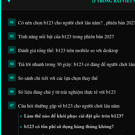
📑 TRONG BÀI VIẾT
Có nên chọn b123 cho người chơi lâu năm? , phiên bản 202
Tính năng nổi bật của b123 trong phiên bản 2027
Đánh giá tổng thể: b123 trên mobile so với desktop
Trả lời nhanh trong 30 giây: b123 có đáng để người chơi lâ
So sánh chi tiết với các lựa chọn thay thế
Số liệu đáng chú ý từ trải nghiệm thực tế với b123
Câu hỏi thường gặp về b123 cho người chơi lâu năm
Làm thế nào để khôi phục cài đặt gốc trên b123?
b123 có tốn phí sử dụng hàng tháng không?