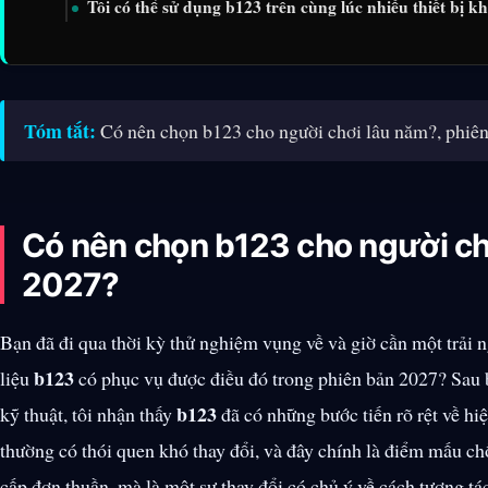
Tôi có thể sử dụng b123 trên cùng lúc nhiều thiết bị k
Tóm tắt:
Có nên chọn b123 cho người chơi lâu năm?, phiê
Có nên chọn b123 cho người chơ
2027?
Bạn đã đi qua thời kỳ thử nghiệm vụng về và giờ cần một trải
b123
liệu
có phục vụ được điều đó trong phiên bản 2027? Sau b
b123
kỹ thuật, tôi nhận thấy
đã có những bước tiến rõ rệt về hi
thường có thói quen khó thay đổi, và đây chính là điểm mấu ch
cấp đơn thuần, mà là một sự thay đổi có chủ ý về cách tương tác