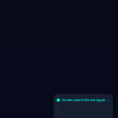
Có nên chọn b123 cho người chơi lâu năm? , phiên bản 2027?