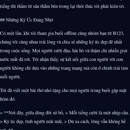
tiếng thì thầm từ sâu thẳm bên trong lại thôi thúc tôi phải kiên trì.
## Những Ký Ức Đáng Nhớ
Có một lần, khi tôi tham gia buổi offline cùng nhóm bạn từ B123,
chúng tôi cùng nhau trải lòng và chia sẻ những ký ức đẹp đẽ nhất
trong cuộc sống. Mọi người cười đùa, hát hò và thậm chí nhiều giọt
nước mắt đã rơi. Tôi nhận thấy, sự kết nối giữa con người với con
người không chỉ dựa vào những trang mạng mà còn ở chính trái tim
mỗi người.
Tôi đã viết một bài thơ nhỏ tặng cho mọi người trong buổi gặp mặt
hôm đó:
> **Nơi đây, giữa dòng đời xô bồ, > Mỗi tiếng cười là một nhịp cầu.
> Ký ức đẹp, tình người mãi mãi, > Dù xa cách, lòng vẫn không hề
vơi. **