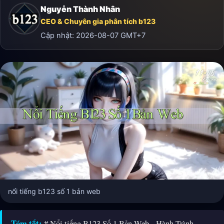
Nguyễn Thành Nhân
CEO & Chuyên gia phân tích b123
Cập nhật:
2026-08-07
GMT+7
nổi tiếng b123 số 1 bản web
Tóm tắt:
# Nổi tiếng B123 Số 1 Bản Web - Hành Trình