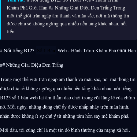
Khám Phá Giới Hạn ## Những Giai Điệu Đen Trắng Trong
một thế giới tràn ngập âm thanh và màu sắc, nơi mà thông tin
được chia sẻ không ngừng qua nhiều nền tảng khác nhau, nổi
tiến
# Nổi tiếng B123
Số 1 Bản
Web - Hành Trình Khám Phá Giới Hạn
## Những Giai Điệu Đen Trắng
Trong một thế giới tràn ngập âm thanh và màu sắc, nơi mà thông tin
được chia sẻ không ngừng qua nhiều nền tảng khác nhau, nổi tiếng
B123 số 1 bản web lại âm thầm dạo chơi trong cõi lặng lẽ của chính
nó. Mỗi ngày, những dòng chữ ấy được nhấp nháy trên màn hình,
nhận được không ít sự chú ý từ những tâm hồn say mê khám phá.
Mới đầu, tôi cũng chỉ là một tín đồ bình thường của mạng xã hội.