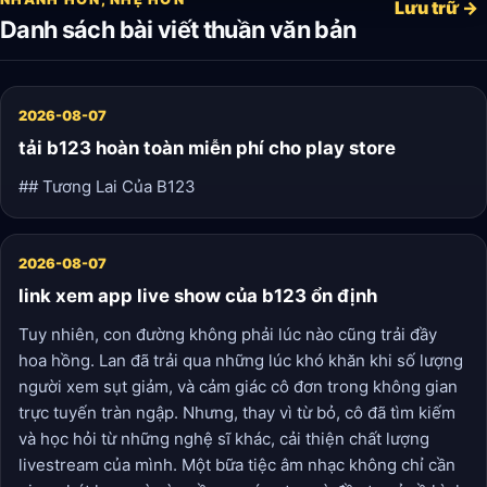
Lưu trữ →
Danh sách bài viết thuần văn bản
2026-08-07
tải b123 hoàn toàn miễn phí cho play store
## Tương Lai Của B123
2026-08-07
link xem app live show của b123 ổn định
Tuy nhiên, con đường không phải lúc nào cũng trải đầy
hoa hồng. Lan đã trải qua những lúc khó khăn khi số lượng
người xem sụt giảm, và cảm giác cô đơn trong không gian
trực tuyến tràn ngập. Nhưng, thay vì từ bỏ, cô đã tìm kiếm
và học hỏi từ những nghệ sĩ khác, cải thiện chất lượng
livestream của mình. Một bữa tiệc âm nhạc không chỉ cần