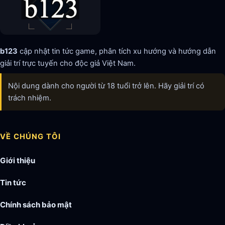
b123
cập nhật tin tức game, phân tích xu hướng và hướng dẫn
giải trí trực tuyến cho độc giả Việt Nam.
Nội dung dành cho người từ 18 tuổi trở lên. Hãy giải trí có
trách nhiệm.
VỀ CHÚNG TÔI
Giới thiệu
Tin tức
Chính sách bảo mật