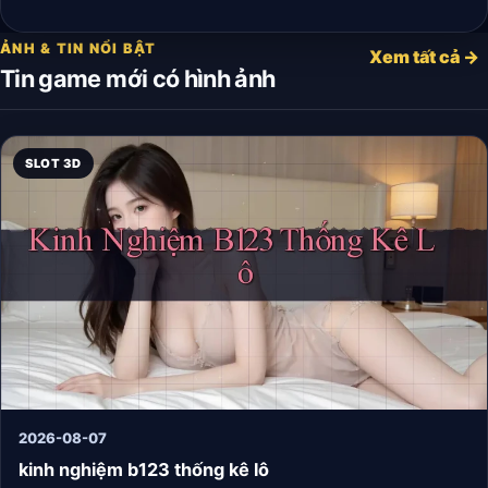
ẢNH & TIN NỔI BẬT
Xem tất cả →
Tin game mới có hình ảnh
SLOT 3D
2026-08-07
kinh nghiệm b123 thống kê lô