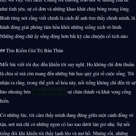
như tình yêu, sự cô đơn và những khao khát cháy bỏng trong lòng.
Bình từng nói rằng viết chính là cách để anh tìm thấy chính mình, là
hành động giải phóng tâm hồn khỏi những xiềng xích vô hình.
Những dòng chữ ấy sống động hơn bất kỳ câu chuyện cổ tích nào.
## Tìm Kiếm Giá Trị Bản Thân
Mỗi bài viết tôi đọc đều khiến tôi suy nghĩ. Họ không chỉ đơn thuần
là chia sẻ mà còn mang đến những bài học quý giá về cuộc sống. Tôi
nhận ra rằng, trong thế giới số hóa này, nổi tiếng không chỉ đến từ sự
hào nhoáng bên
ngoài mà còn từ
sự chân thành và khát vọng cống
hiến.
Có những lúc, tôi cảm thấy mình đang đứng giữa một cánh đồng vô
tận, nơi mà chỉ có những ngọn cỏ lao xao dưới làn gió nhẹ. Sự nổi
tiếng đôi khi khiến tôi thấy lạnh lẽo và mơ hồ. Nhưng rồi, những