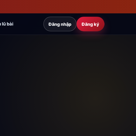
 lũ bài
Đăng nhập
Đăng ký