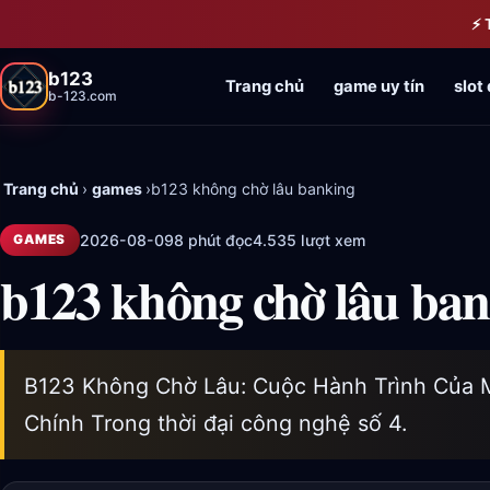
Bỏ qua đến nội dung chính
⚡ 
b123
Trang chủ
game uy tín
slot 
b-123.com
Trang chủ
›
games
›
b123 không chờ lâu banking
2026-08-09
8 phút đọc
4.535 lượt xem
GAMES
b123 không chờ lâu ba
B123 Không Chờ Lâu: Cuộc Hành Trình Của 
Chính Trong thời đại công nghệ số 4.