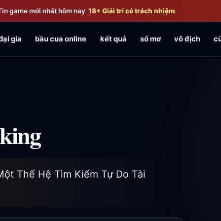
Tin game mới nhất hôm nay
18+ Giải trí có trách nhiệm
đại gia
bầu cua online
kết quả
sổ mơ
vô địch
cù
nking
Một Thế Hệ Tìm Kiếm Tự Do Tài