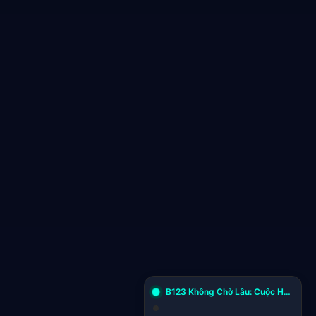
B123 Không Chờ Lâu: Cuộc Hành Trình Của Một Thế Hệ Tìm Kiếm Tự Do Tài Chính