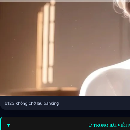
b123 không chờ lâu banking
📑 TRONG BÀI VIẾT