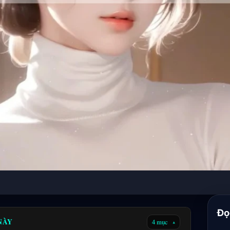
Đọ
 NÀY
4 mục
▾