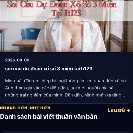
2026-08-09
soi cầu dự đoán xổ số 3 miền tại b123
Minh bắt đầu ghi chép lại mọi thông tin liên quan đến xổ số.
Anh tham gia vào các diễn đàn, nơi mọi người chia sẻ
những trải nghiệm của mình. Dần dần, Minh nhận ra rằng
không chỉ là việc chọn số ngẫu nhiên mà còn là cách tư duy
NHANH HƠN, NHẸ HƠN
và phân tích. Những kiến thức này đã giúp anh tìm ra những
Lưu trữ →
Danh sách bài viết thuần văn bản
con số yêu thích và từ đó, thành công rực rỡ trong một lần
chơi.