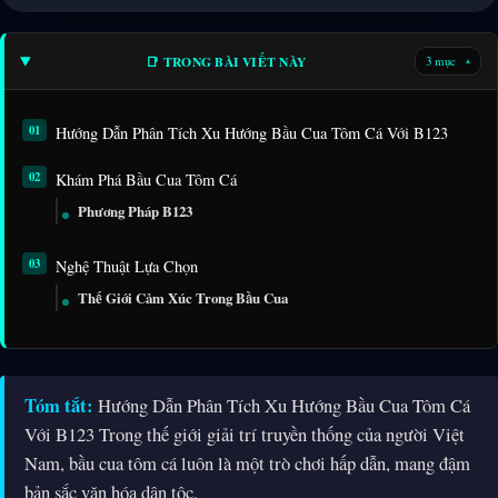
📑 TRONG BÀI VIẾT NÀY
3 mục
▾
Hướng Dẫn Phân Tích Xu Hướng Bầu Cua Tôm Cá Với B123
Khám Phá Bầu Cua Tôm Cá
Phương Pháp B123
Nghệ Thuật Lựa Chọn
Thế Giới Cảm Xúc Trong Bầu Cua
Tóm tắt:
Hướng Dẫn Phân Tích Xu Hướng Bầu Cua Tôm Cá
Với B123 Trong thế giới giải trí truyền thống của người Việt
Nam, bầu cua tôm cá luôn là một trò chơi hấp dẫn, mang đậm
bản sắc văn hóa dân tộc.