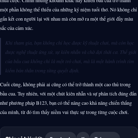
thua cược. Chính những khoảnh khắc này khiến bầu cua trở thành
một phần không thể thiếu của những kỷ niệm tuổi thơ. Nó không chỉ
gắn kết con người lại với nhau mà còn mở ra một thế giới đầy màu
sắc của cảm xúc.
Khi tham gia, bạn không chỉ học được kỹ thuật chơi, mà còn học
được nghệ thuật ứng xử, sự kiên nhẫn và chờ đợi thời cơ. Thế giới
của bầu cua không chỉ là một trò chơi, mà là một hành trình tìm
kiếm bản thân trong từng quyết định.
Cuối cùng, không phải ai cũng có thể trở thành một cao thủ trong
bầu cua. Tuy nhiên, với một chút kiên nhẫn và sự phân tích đúng đắn
như phương pháp B123, bạn có thể nâng cao khả năng chiến thắng
của mình, từ đó tìm thấy niềm vui thực sự trong từng cuộc chơi.