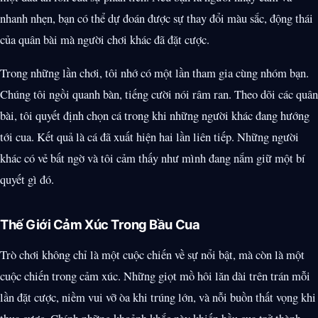
nhanh nhẹn, bạn có thể dự đoán được sự thay đổi màu sắc, động thái
của quân bài mà người chơi khác đã đặt cược.
Trong những lần chơi, tôi nhớ có một lần tham gia cùng nhóm bạn.
Chúng tôi ngồi quanh bàn, tiếng cười nói râm ran. Theo dõi các quân
bài, tôi quyết định chọn cá trong khi những người khác đang hướng
tới cua. Kết quả là cá đã xuất hiện hai lần liên tiếp. Những người
khác có vẻ bất ngờ và tôi cảm thấy như mình đang nắm giữ một bí
quyết gì đó.
Thế Giới Cảm Xúc Trong Bầu Cua
Trò chơi không chỉ là một cuộc chiến về sự nổi bật, mà còn là một
cuộc chiến trong cảm xúc. Những giọt mồ hôi lăn dài trên trán mỗi
lần đặt cược, niềm vui vỡ òa khi trúng lớn, và nỗi buồn thất vọng khi