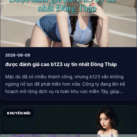
2026-08-09
được đánh giá cao b123 uy tín nhất Đồng Tháp
Mặc dù đã có nhiều thành công, nhưng b123 vẫn không
ngừng nỗ lực để phát triển hơn nữa. Công ty đang lên kế
hoạch mở rộng dịch vụ ra toàn khu vực miền Tây, giúp
khách hàng từ các tỉnh khác cũng có thể tiếp cận và trải
nghiệm dịch vụ chất lượng.
KHUYẾN MÃI