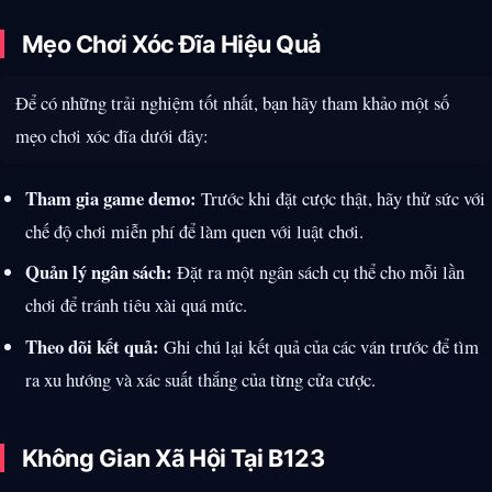
Mẹo Chơi Xóc Đĩa Hiệu Quả
Để có những trải nghiệm tốt nhất, bạn hãy tham khảo một số
mẹo chơi xóc đĩa dưới đây:
Tham gia game demo:
Trước khi đặt cược thật, hãy thử sức với
chế độ chơi miễn phí để làm quen với luật chơi.
Quản lý ngân sách:
Đặt ra một ngân sách cụ thể cho mỗi lần
chơi để tránh tiêu xài quá mức.
Theo dõi kết quả:
Ghi chú lại kết quả của các ván trước để tìm
ra xu hướng và xác suất thắng của từng cửa cược.
Không Gian Xã Hội Tại B123