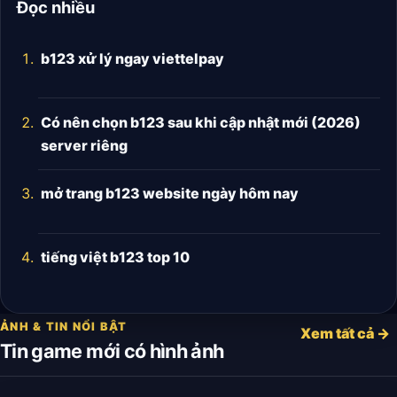
Đọc nhiều
b123 xử lý ngay viettelpay
Có nên chọn b123 sau khi cập nhật mới (2026)
server riêng
mở trang b123 website ngày hôm nay
tiếng việt b123 top 10
ẢNH & TIN NỔI BẬT
Xem tất cả →
Tin game mới có hình ảnh