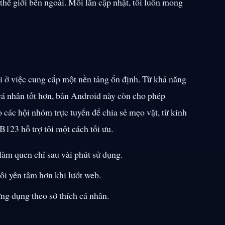
thế giới bên ngoài. Mỗi lần cập nhật, tôi luôn mong
i ở việc cung cấp một nền tảng ổn định. Từ khả năng
cá nhân tốt hơn, bản Android này còn cho phép
o các hội nhóm trực tuyến để chia sẻ mẹo vặt, từ kinh
B123 hỗ trợ tôi một cách tối ưu.
àm quen chỉ sau vài phút sử dụng.
ôi yên tâm hơn khi lướt web.
 ứng dụng theo sở thích cá nhân.