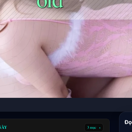
Đọ
 NÀY
3 mục
▾