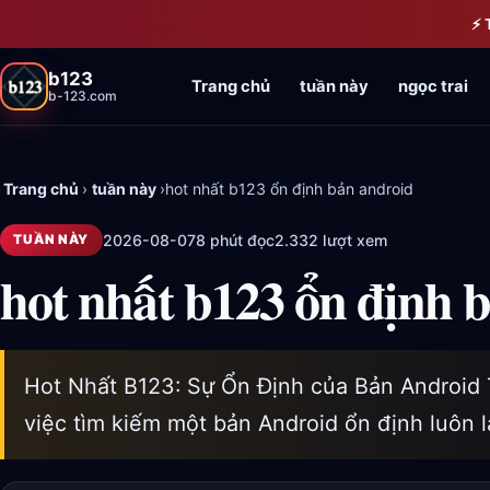
Bỏ qua đến nội dung chính
⚡ 
b123
Trang chủ
tuần này
ngọc trai
b-123.com
Trang chủ
›
tuần này
›
hot nhất b123 ổn định bản android
2026-08-07
8 phút đọc
2.332 lượt xem
TUẦN NÀY
hot nhất b123 ổn định 
Hot Nhất B123: Sự Ổn Định của Bản Android T
việc tìm kiếm một bản Android ổn định luôn 