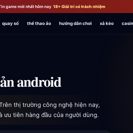
Tin game mới nhất hôm nay
18+ Giải trí có trách nhiệm
quay số
thể thao ảo
hướng dẫn chơi
xả kèo
casin
bản android
rên thị trường công nghệ hiện nay,
là ưu tiên hàng đầu của người dùng.