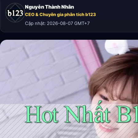
Nguyễn Thành Nhân
CEO & Chuyên gia phân tích b123
Cập nhật:
2026-08-07
GMT+7