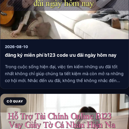
2026-08-10
đăng ký miễn phí b123 code ưu đãi ngày hôm nay
Trong cuộc sống hiện đại, việc tìm kiếm những ưu đãi tốt
nhất không chỉ giúp chúng ta tiết kiệm mà còn mở ra những
cơ hội mới. Nhắc đến ưu đãi, không thể không nhắc đến
việc đăng ký miễn phí b123 code, một cái tên đang hot trên
thị trường hiện nay.
CỜ QUAY