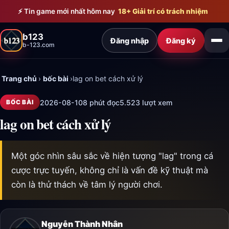
Bỏ qua đến nội dung chính
⚡ Tin game mới nhất hôm nay
18+ Giải trí có trách nhiệm
b123
Đăng nhập
Đăng ký
b-123.com
Trang chủ
›
bốc bài
›
lag on bet cách xử lý
2026-08-10
8 phút đọc
5.523 lượt xem
BỐC BÀI
lag on bet cách xử lý
Một góc nhìn sâu sắc về hiện tượng "lag" trong cá
cược trực tuyến, không chỉ là vấn đề kỹ thuật mà
còn là thử thách về tâm lý người chơi.
Nguyễn Thành Nhân