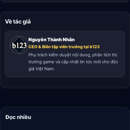
Về tác giả
Nguyễn Thành Nhân
CEO & Biên tập viên trưởng tại b123
Phụ trách kiểm duyệt nội dung, phân tích thị
trường game và cập nhật tin tức mới cho độc
giả Việt Nam.
Đọc nhiều