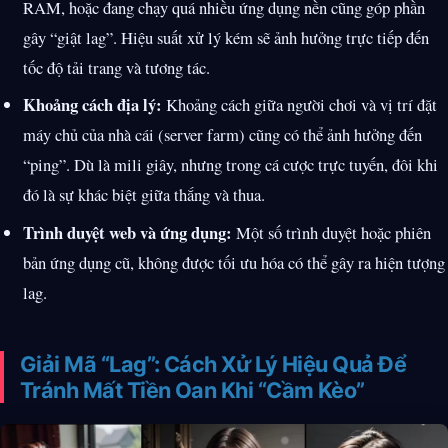
RAM, hoặc đang chạy quá nhiều ứng dụng nền cũng góp phần
gây “giật lag”. Hiệu suất xử lý kém sẽ ảnh hưởng trực tiếp đến
tốc độ tải trang và tương tác.
Khoảng cách địa lý:
Khoảng cách giữa người chơi và vị trí đặt
máy chủ của nhà cái (server farm) cũng có thể ảnh hưởng đến
“ping”. Dù là mili giây, nhưng trong cá cược trực tuyến, đôi khi
đó là sự khác biệt giữa thắng và thua.
Trình duyệt web và ứng dụng:
Một số trình duyệt hoặc phiên
bản ứng dụng cũ, không được tối ưu hóa có thể gây ra hiện tượng
lag.
Giải Mã “Lag”: Cách Xử Lý Hiệu Quả Để
Tránh Mất Tiền Oan Khi “Cầm Kèo”