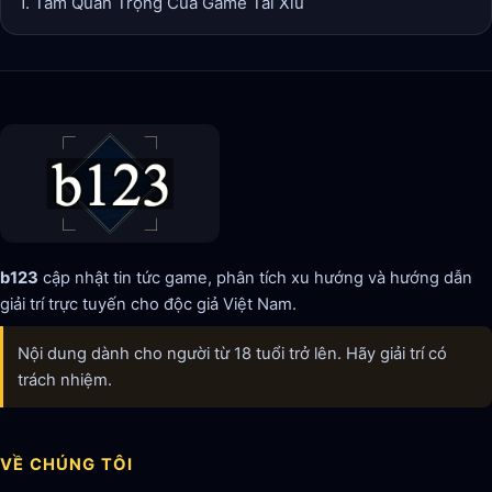
1. Tầm Quan Trọng Của Game Tài Xỉu
b123
cập nhật tin tức game, phân tích xu hướng và hướng dẫn
giải trí trực tuyến cho độc giả Việt Nam.
Nội dung dành cho người từ 18 tuổi trở lên. Hãy giải trí có
trách nhiệm.
VỀ CHÚNG TÔI