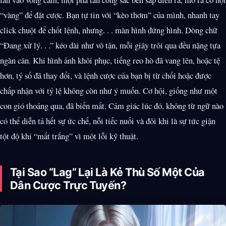
“vàng” để đặt cược. Bạn tự tin với “kèo thơm” của mình, nhanh tay
click chuột để chốt lệnh, nhưng. . . màn hình đứng hình. Dòng chữ
“Đang xử lý. . .” kéo dài như vô tận, mỗi giây trôi qua đều nặng tựa
ngàn cân. Khi hình ảnh khôi phục, tiếng reo hò đã vang lên, hoặc tệ
hơn, tỷ số đã thay đổi, và lệnh cược của bạn bị từ chối hoặc được
chấp nhận với tỷ lệ không còn như ý muốn. Cơ hội, giống như một
con gió thoảng qua, đã biến mất. Cảm giác lúc đó, không từ ngữ nào
có thể diễn tả hết sự ức chế, nỗi tiếc nuối và đôi khi là sự tức giận
tột độ khi “mất trắng” vì một lỗi kỹ thuật.
Tại Sao “Lag” Lại Là Kẻ Thù Số Một Của
Dân Cược Trực Tuyến?