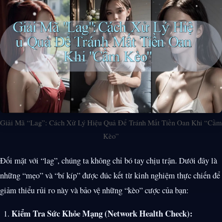
Giải Mã “Lag”: Cách Xử Lý Hiệu Quả Để Tránh Mất Tiền Oan Khi “Cầm
Kèo”
Đối mặt với “lag”, chúng ta không chỉ bó tay chịu trận. Dưới đây là
những “mẹo” và “bí kíp” được đúc kết từ kinh nghiệm thực chiến để
giảm thiểu rủi ro này và bảo vệ những “kèo” cược của bạn:
Kiểm Tra Sức Khỏe Mạng (Network Health Check):