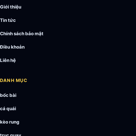
Giới thiệu
Tin tức
Chính sách bảo mật
Điều khoản
Liên hệ
DANH MỤC
bốc bài
cá quái
kèo rung
trục quay