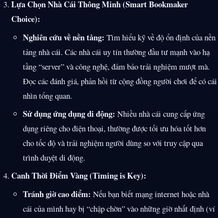
Lựa Chọn Nhà Cái Thông Minh (Smart Bookmaker
Choice):
Nghiên cứu về nền tảng:
Tìm hiểu kỹ về độ ổn định của nền
tảng nhà cái. Các nhà cái uy tín thường đầu tư mạnh vào hạ
tầng “server” và công nghệ, đảm bảo trải nghiệm mượt mà.
Đọc các đánh giá, phản hồi từ cộng đồng người chơi để có cái
nhìn tổng quan.
Sử dụng ứng dụng di động:
Nhiều nhà cái cung cấp ứng
dụng riêng cho điện thoại, thường được tối ưu hóa tốt hơn
cho tốc độ và trải nghiệm người dùng so với truy cập qua
trình duyệt di động.
Canh Thời Điểm Vàng (Timing is Key):
Tránh giờ cao điểm:
Nếu bạn biết mạng internet hoặc nhà
cái của mình hay bị “chập chờn” vào những giờ nhất định (ví