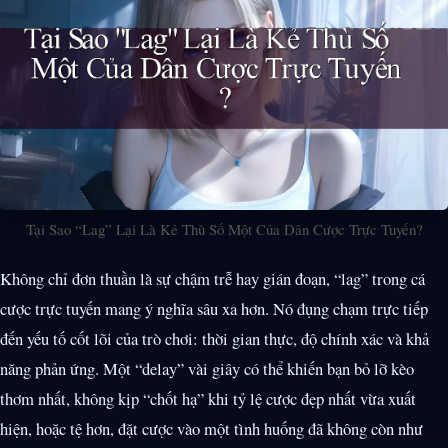
Tại Sao “Lag” Lại Là Kẻ Thù Số Một Của Dân Cược Trực Tuyến?
Không chỉ đơn thuần là sự chậm trễ hay gián đoạn, “lag” trong cá
cược trực tuyến mang ý nghĩa sâu xa hơn. Nó đụng chạm trực tiếp
đến yếu tố cốt lõi của trò chơi: thời gian thực, độ chính xác và khả
năng phản ứng. Một “delay” vài giây có thể khiến bạn bỏ lỡ kèo
thơm nhất, không kịp “chốt hạ” khi tỷ lệ cược đẹp nhất vừa xuất
hiện, hoặc tệ hơn, đặt cược vào một tình huống đã không còn như