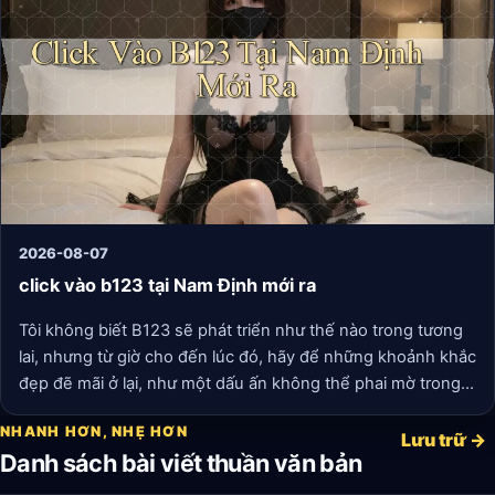
ràng, không có quảng cáo gây nhiễu.
2026-08-07
click vào b123 tại Nam Định mới ra
Tôi không biết B123 sẽ phát triển như thế nào trong tương
lai, nhưng từ giờ cho đến lúc đó, hãy để những khoảnh khắc
đẹp đẽ mãi ở lại, như một dấu ấn không thể phai mờ trong
cuộc đời mỗi người trẻ.
NHANH HƠN, NHẸ HƠN
Lưu trữ →
Danh sách bài viết thuần văn bản