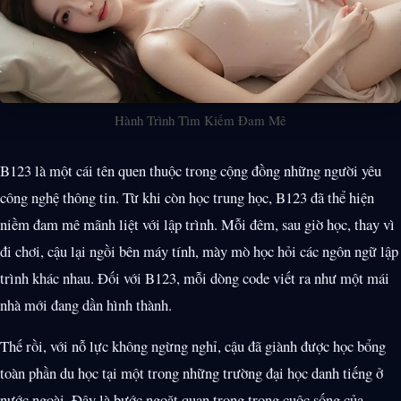
Hành Trình Tìm Kiếm Đam Mê
B123 là một cái tên quen thuộc trong cộng đồng những người yêu
công nghệ thông tin. Từ khi còn học trung học, B123 đã thể hiện
niềm đam mê mãnh liệt với lập trình. Mỗi đêm, sau giờ học, thay vì
đi chơi, cậu lại ngồi bên máy tính, mày mò học hỏi các ngôn ngữ lập
trình khác nhau. Đối với B123, mỗi dòng code viết ra như một mái
nhà mới đang dần hình thành.
Thế rồi, với nỗ lực không ngừng nghỉ, cậu đã giành được học bổng
toàn phần du học tại một trong những trường đại học danh tiếng ở
nước ngoài. Đây là bước ngoặt quan trọng trong cuộc sống của