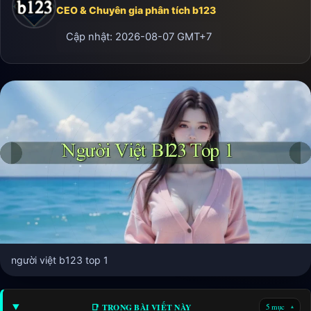
CEO & Chuyên gia phân tích b123
Cập nhật:
2026-08-07
GMT+7
người việt b123 top 1
📑 TRONG BÀI VIẾT NÀY
5 mục
▾