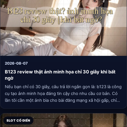
2026-08-07
B123 review thật ảnh minh họa chỉ 30 giây khi bất
ngờ
Nếu bạn chỉ có 30 giây, câu trả lời ngắn gọn là: b123 là công
cụ tạo ảnh minh họa đáng tin cậy cho nhu cầu cơ bản. Có
lần tôi cần một ảnh bìa cho bài đăng mạng xã hội gấp, chỉ
mất đúng 30 giây từ lúc nhập mô tả đến lúc tải ảnh xuống.
Giao diện của b123 rất trực quan: bạn chỉ cần chọn mẫu,
nhập nội dung, và nhấn “Tạo ảnh”. Các nút bấm được đặt rõ
SLOT CỔ ĐIỂN