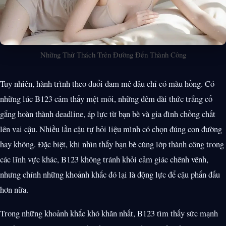
Những Thử Thách Trên Đường Đến Thành Công
Tuy nhiên, hành trình theo đuổi đam mê đâu chỉ có màu hồng. Có
những lúc B123 cảm thấy mệt mỏi, những đêm dài thức trắng cố
gắng hoàn thành deadline, áp lực từ bạn bè và gia đình chồng chất
lên vai cậu. Nhiều lần cậu tự hỏi liệu mình có chọn đúng con đường
hay không. Đặc biệt, khi nhìn thấy bạn bè cùng lớp thành công trong
các lĩnh vực khác, B123 không tránh khỏi cảm giác chênh vênh,
nhưng chính những khoảnh khắc đó lại là động lực để cậu phấn đấu
hơn nữa.
Trong những khoảnh khắc khó khăn nhất, B123 tìm thấy sức mạnh