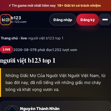
Bỏ qua đến nội dung chính
⚡ Tin game mới nhất hôm nay
18+ Giải trí có trách nhiệm
b123
Đăng nhập
Đăng ký
b-123.com
Trang chủ
›
live
›
người việt b123 top 1
2026-08-07
8 phút đọc
1.252 lượt xem
LIVE
người việt b123 top 1
Những Giấc Mơ Của Người Việt Người Việt Nam, từ
bao đời nay, đã nổi tiếng với những giấc mơ cháy
bỏng và khát vọng vươn xa.
Nguyễn Thành Nhân