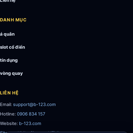
Liên hệ
DANH MỤC
á quân
slot cổ điển
tín dụng
vòng quay
LIÊN HỆ
Email:
support@b-123.com
Hotline:
0906 834 157
Website:
b-123.com
Sitemap XML
·
Sitemap HTML