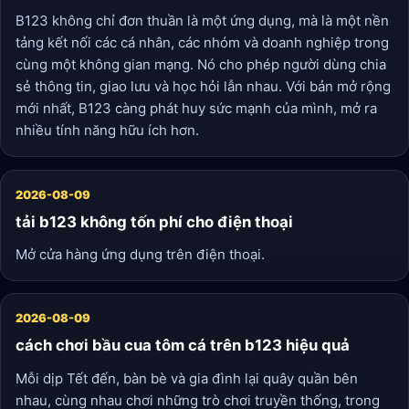
B123 không chỉ đơn thuần là một ứng dụng, mà là một nền
tảng kết nối các cá nhân, các nhóm và doanh nghiệp trong
cùng một không gian mạng. Nó cho phép người dùng chia
sẻ thông tin, giao lưu và học hỏi lẫn nhau. Với bản mở rộng
mới nhất, B123 càng phát huy sức mạnh của mình, mở ra
nhiều tính năng hữu ích hơn.
2026-08-09
tải b123 không tốn phí cho điện thoại
Mở cửa hàng ứng dụng trên điện thoại.
2026-08-09
cách chơi bầu cua tôm cá trên b123 hiệu quả
Mỗi dịp Tết đến, bàn bè và gia đình lại quây quần bên
nhau, cùng nhau chơi những trò chơi truyền thống, trong