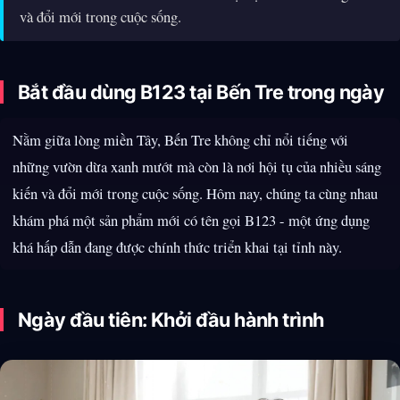
và đổi mới trong cuộc sống.
Bắt đầu dùng B123 tại Bến Tre trong ngày
Nằm giữa lòng miền Tây, Bến Tre không chỉ nổi tiếng với
những vườn dừa xanh mướt mà còn là nơi hội tụ của nhiều sáng
kiến và đổi mới trong cuộc sống. Hôm nay, chúng ta cùng nhau
khám phá một sản phẩm mới có tên gọi B123 - một ứng dụng
khá hấp dẫn đang được chính thức triển khai tại tỉnh này.
Ngày đầu tiên: Khởi đầu hành trình