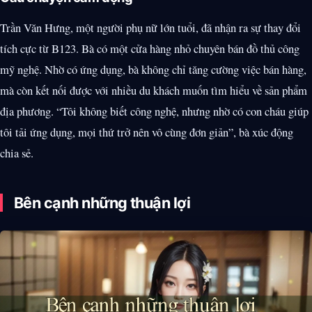
Trần Văn Hưng, một người phụ nữ lớn tuổi, đã nhận ra sự thay đổi
tích cực từ B123. Bà có một cửa hàng nhỏ chuyên bán đồ thủ công
mỹ nghệ. Nhờ có ứng dụng, bà không chỉ tăng cường việc bán hàng,
mà còn kết nối được với nhiều du khách muốn tìm hiểu về sản phẩm
địa phương. “Tôi không biết công nghệ, nhưng nhờ có con cháu giúp
tôi tải ứng dụng, mọi thứ trở nên vô cùng đơn giản”, bà xúc động
chia sẻ.
Bên cạnh những thuận lợi