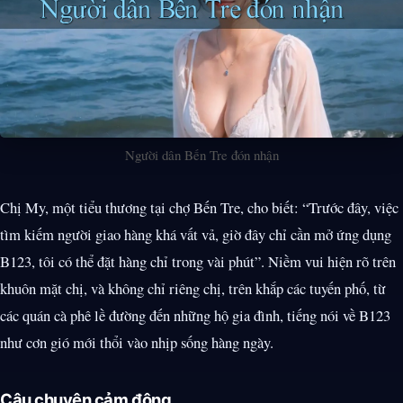
Người dân Bến Tre đón nhận
Chị My, một tiểu thương tại chợ Bến Tre, cho biết: “Trước đây, việc
tìm kiếm người giao hàng khá vất vả, giờ đây chỉ cần mở ứng dụng
B123, tôi có thể đặt hàng chỉ trong vài phút”. Niềm vui hiện rõ trên
khuôn mặt chị, và không chỉ riêng chị, trên khắp các tuyến phố, từ
các quán cà phê lề đường đến những hộ gia đình, tiếng nói về B123
như cơn gió mới thổi vào nhịp sống hàng ngày.
Câu chuyện cảm động