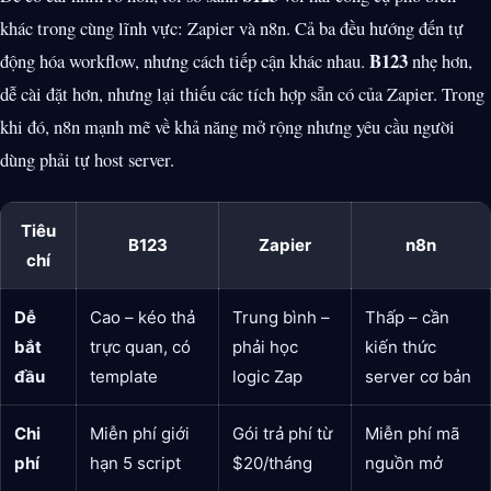
khác trong cùng lĩnh vực: Zapier và n8n. Cả ba đều hướng đến tự
B123
động hóa workflow, nhưng cách tiếp cận khác nhau.
nhẹ hơn,
dễ cài đặt hơn, nhưng lại thiếu các tích hợp sẵn có của Zapier. Trong
khi đó, n8n mạnh mẽ về khả năng mở rộng nhưng yêu cầu người
dùng phải tự host server.
Tiêu
B123
Zapier
n8n
chí
Dễ
Cao – kéo thả
Trung bình –
Thấp – cần
bắt
trực quan, có
phải học
kiến thức
đầu
template
logic Zap
server cơ bản
Chi
Miễn phí giới
Gói trả phí từ
Miễn phí mã
phí
hạn 5 script
$20/tháng
nguồn mở