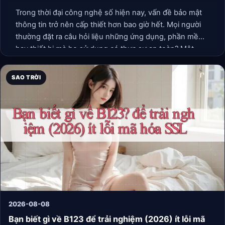
Trong thời đại công nghệ số hiện nay, vấn đề bảo mật
thông tin trở nên cấp thiết hơn bao giờ hết. Mọi người
thường đặt ra câu hỏi liệu những ứng dụng, phần mềm
hay thiết bị mà họ sử dụng có thực sự an toàn? Một
trong số đó là sản phẩm mang tên B123, được quảng
cáo với tính năng bảo mật cao. Tuy nhiên, liệu B123 có
SAO TRỜI
thực sự đáng để bạn bỏ thời gian và tiền bạc vào? Hãy
cùng tìm hiểu.
2026-08-08
Bạn biết gì về B123 để trải nghiệm (2026) ít lỗi mã