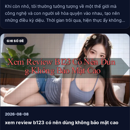
Khi còn nhỏ, tôi thường tưởng tượng về một thế giới mà
công nghệ và con người sẽ hòa quyện vào nhau, tạo nên
những điều kỳ diệu. Thời gian trôi qua, hiện thực ấy không
còn là điều gì xa vời. Trong khi ngồi trước màn hình máy
tính, tôi cảm nhận được sự sang trọng của công nghệ. Với
một cú nhấp chuột, mọi thứ đều nằm trong tầm tay.
GHI SỐ ĐỀ
2026-08-08
xem review b123 có nên dùng không bảo mật cao