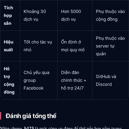
Tích
Khoảng 30
Hơn 5000
Phụ thuộc vào
hợp
dịch vụ
dịch vụ
cộng đồng
sẵn
Phụ thuộc vào
Hiệu
Tốt cho tác vụ
Ổn định ở
server tự
suất
nhỏ
mọi quy mô
quản
Hỗ
Chủ yếu qua
Diễn đàn
trợ
GitHub và
group
chính thức +
cộng
Discord
Facebook
hỗ trợ 24/7
đồng
Đánh giá tổng thể
b123
Nhìn chung,
là một công cụ đáng để thử nếu bạn nằm trong