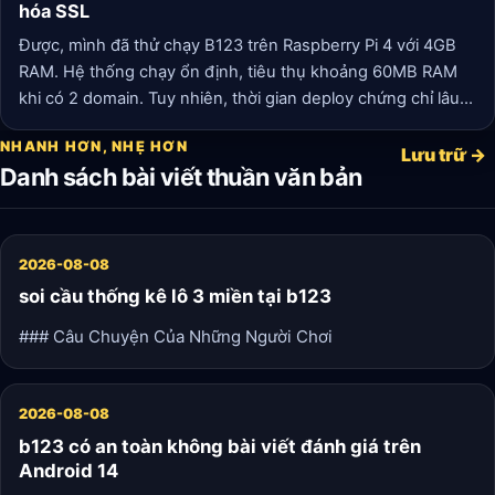
hóa SSL
Được, mình đã thử chạy B123 trên Raspberry Pi 4 với 4GB
RAM. Hệ thống chạy ổn định, tiêu thụ khoảng 60MB RAM
khi có 2 domain. Tuy nhiên, thời gian deploy chứng chỉ lâu
hơn khoảng 5-10 giây so với VPS, do CPU ARM chậm hơn
NHANH HƠN, NHẸ HƠN
trong việc xử lý mã hóa.
Lưu trữ →
Danh sách bài viết thuần văn bản
2026-08-08
soi cầu thống kê lô 3 miền tại b123
### Câu Chuyện Của Những Người Chơi
2026-08-08
b123 có an toàn không bài viết đánh giá trên
Android 14