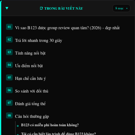
📑 TRONG BÀI VIẾT NÀY
8 mục
▾
Vì sao B123 được group review quan tâm? (2026) - đẹp nhất
Trả lời nhanh trong 30 giây
Tính năng nổi bật
Ưu điểm nổi bật
Hạn chế cần lưu ý
So sánh với đối thủ
Đánh giá tổng thể
Câu hỏi thường gặp
B123 có miễn phí hoàn toàn không?
Tôi có cần biết lập trình để dùng B123 không?