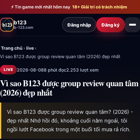
Bỏ qua đến nội dung chính
⚡ Tin game mới nhất hôm nay
18+ Giải trí có trách nhiệm
b123
Đăng nhập
Đăng ký
b-123.com
Trang chủ
›
live
›
Vì sao B123 được group review quan tâm (2026) đẹp nhất
2026-08-08
8 phút đọc
2.253 lượt xem
LIVE
Vì sao B123 được group review quan tâm
(2026) đẹp nhất
Vì sao B123 được group review quan tâm? (2026) -
đẹp nhất Nhớ hồi đó, khoảng cuối năm ngoái, tôi
ngồi lướt Facebook trong một buổi tối mưa rả rích.