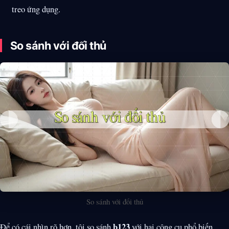
treo ứng dụng.
So sánh với đối thủ
So sánh với đối thủ
b123
Để có cái nhìn rõ hơn, tôi so sánh
với hai công cụ phổ biến