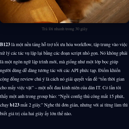
Trả lời nhanh trong 30 giây
B123
là một nền tảng hỗ trợ tối ưu hóa workflow, tập trung vào việc
xử lý các tác vụ lặp lại bằng các đoạn script nhỏ gọn. Nó không phải
là một ngôn ngữ lập trình mới, mà giống như một lớp bọc giúp
người dùng dễ dàng tương tác với các API phức tạp. Điểm khiến
cộng đồng review chú ý là cách nó giải quyết vấn đề “tốn thời gian
cho mấy việc vặt” – một nỗi đau kinh niên của dân IT. Có lần tôi
thấy một anh trong group bảo: “Ngồi config thủ công mất 15 phút,
b123
chạy
mất 2 giây.” Nghe thì đơn giản, nhưng với ai từng làm thì
biết giá trị của hai giây ấy lớn thế nào.