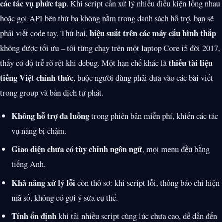
các tác vụ phức tạp
. Khi script cần xử lý nhiều điều kiện lồng nhau
hoặc gọi API bên thứ ba không nằm trong danh sách hỗ trợ, bạn sẽ
hiệu suất trên các máy cấu hình thấp
phải viết code tay. Thứ hai,
không được tối ưu – tôi từng chạy trên một laptop Core i5 đời 2017,
thiếu tài liệu
thấy có độ trễ rõ rệt khi debug. Một hạn chế khác là
tiếng Việt chính thức
, buộc người dùng phải dựa vào các bài viết
trong group và bản dịch tự phát.
Không hỗ trợ đa luồng
trong phiên bản miễn phí, khiến các tác
vụ nặng bị chậm.
Giao diện chưa có tùy chỉnh ngôn ngữ
, mọi menu đều bằng
tiếng Anh.
Khả năng xử lý lỗi
còn thô sơ: khi script lỗi, thông báo chỉ hiện
mã số, không có gợi ý sửa cụ thể.
Tính ổn định
khi tải nhiều script cùng lúc chưa cao, dễ dẫn đến