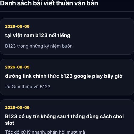
Danh sách bài viết thuần văn bản
trong những loại hình xổ số được ưa chuộng và hấp dẫn
nhất hiện nay.
2026-08-09
tại việt nam b123 nổi tiếng
B123 trong những kỷ niệm buồn
2026-08-09
đường link chính thức b123 google play bây giờ
## Giới thiệu về B123
2026-08-09
B123 có uy tín không sau 1 tháng dùng cách chơi
slot
Tốc độ xử lý nhanh, phản hồi mượt mà