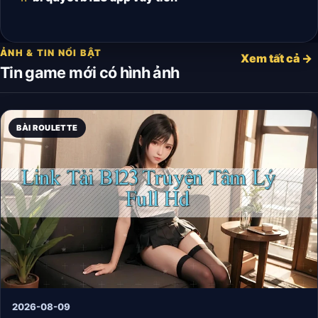
ẢNH & TIN NỔI BẬT
Xem tất cả →
Tin game mới có hình ảnh
BÀI ROULETTE
2026-08-09