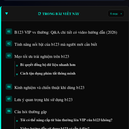
📑 TRONG BÀI VIẾT NÀY
6 mục
▾
B123 VIP vs thường: Q&A chi tiết có video hướng dẫn (2026)
Tính năng nổi bật của b123 mà người mới cần biết
Mẹo tối ưu trải nghiệm trên b123
Bí quyết đồng bộ dữ liệu nhanh hơn
Cách tận dụng phím tắt thông minh
Kinh nghiệm và chiến thuật khi dùng b123
Lưu ý quan trọng khi sử dụng b123
Câu hỏi thường gặp
Tôi có thể nâng cấp từ bản thường lên VIP của b123 không?
Video hướng dẫn sử dụng b123 có sẵn ở đâu?