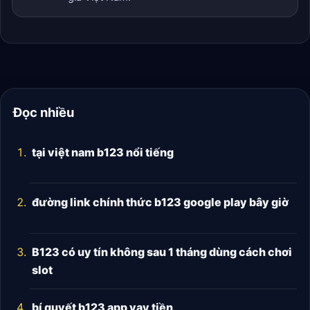
Đọc nhiều
tại việt nam b123 nổi tiếng
đường link chính thức b123 google play bây giờ
B123 có uy tín không sau 1 tháng dùng cách chơi
slot
bí quyết b123 app vay tiền