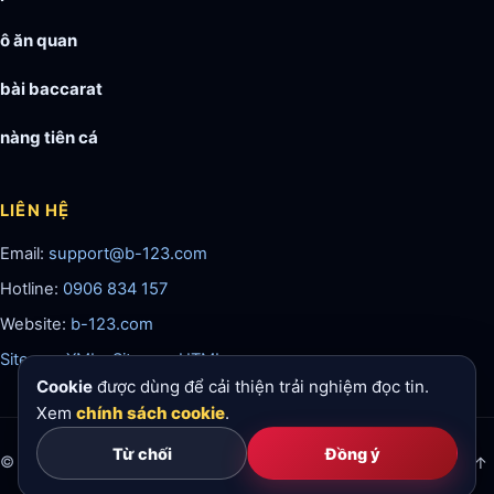
ô ăn quan
bài baccarat
nàng tiên cá
LIÊN HỆ
Email:
support@b-123.com
Hotline:
0906 834 157
Website:
b-123.com
Sitemap XML
·
Sitemap HTML
Cookie
được dùng để cải thiện trải nghiệm đọc tin.
Xem
chính sách cookie
.
Từ chối
Đồng ý
© 2026 b123. All rights reserved.
18+
Lên đầu ↑