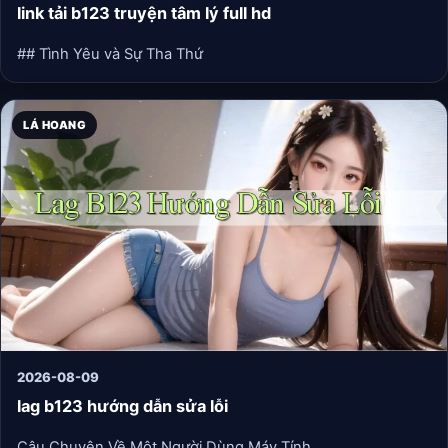
link tải b123 truyện tâm lý full hd
## Tình Yêu và Sự Tha Thứ
LÁ HOANG
2026-08-09
lag b123 hướng dẫn sửa lỗi
Câu Chuyện Về Một Người Dùng Máy Tính