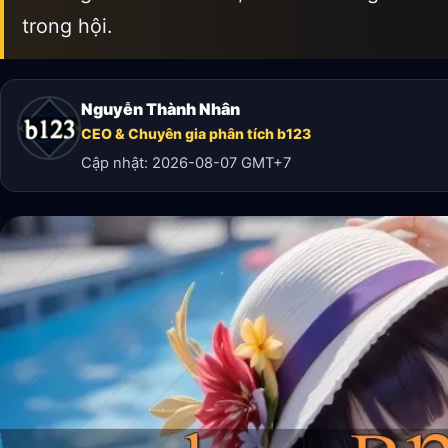
trong hội.
Nguyễn Thành Nhân
CEO & Chuyên gia phân tích b123
Cập nhật:
2026-08-07
GMT+7