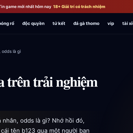
Tin game mới nhất hôm nay
18+ Giải trí có trách nhiệm
bóng rổ
độc quyền
tứ kết
đá gà thomo
vip
tài x
 odds là gì
 trên trải nghiệm
 nhân, odds là gì? Nhớ hồi đó,
 cái tên b123 qua một người bạn