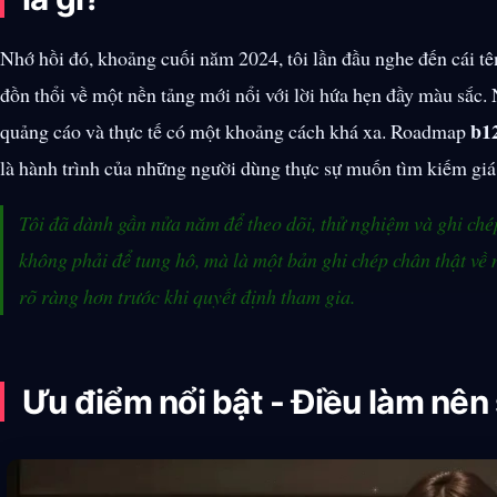
Nhớ hồi đó, khoảng cuối năm 2024, tôi lần đầu nghe đến cái t
đồn thổi về một nền tảng mới nổi với lời hứa hẹn đầy màu sắc. 
b1
quảng cáo và thực tế có một khoảng cách khá xa. Roadmap
là hành trình của những người dùng thực sự muốn tìm kiếm giá 
Tôi đã dành gần nửa năm để theo dõi, thử nghiệm và ghi chép
không phải để tung hô, mà là một bản ghi chép chân thật về n
rõ ràng hơn trước khi quyết định tham gia.
Ưu điểm nổi bật - Điều làm nên