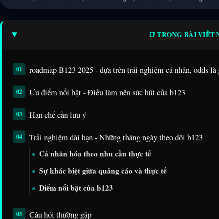
📑 TRONG BÀI VIẾT
roadmap B123 2025 - dựa trên trải nghiệm cá nhân, odds là 
Ưu điểm nổi bật - Điều làm nên sức hút của b123
Hạn chế cần lưu ý
Trải nghiệm dài hạn - Những tháng ngày theo dõi b123
Cá nhân hóa theo nhu cầu thực tế
Sự khác biệt giữa quảng cáo và thực tế
Điểm nổi bật của b123
Câu hỏi thường gặp