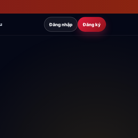
ỉu
Đăng nhập
Đăng ký