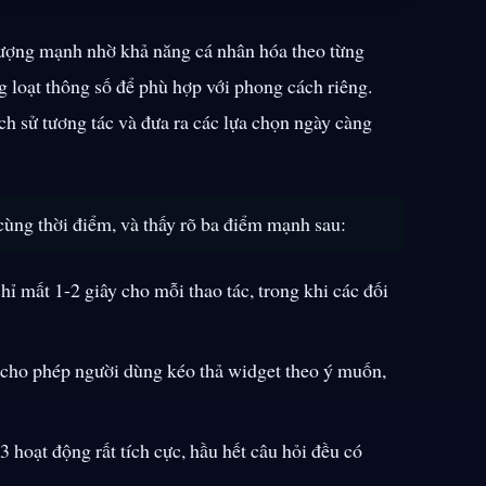
ượng mạnh nhờ khả năng cá nhân hóa theo từng
g loạt thông số để phù hợp với phong cách riêng.
ch sử tương tác và đưa ra các lựa chọn ngày càng
 cùng thời điểm, và thấy rõ ba điểm mạnh sau:
hỉ mất 1-2 giây cho mỗi thao tác, trong khi các đối
 cho phép người dùng kéo thả widget theo ý muốn,
 hoạt động rất tích cực, hầu hết câu hỏi đều có