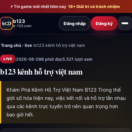
Bỏ qua đến nội dung chính
⚡ Tin game mới nhất hôm nay
18+ Giải trí có trách nhiệm
b123
Đăng nhập
Đăng ký
b-123.com
Trang chủ
›
live
›
b123 kênh hỗ trợ việt nam
2026-08-09
8 phút đọc
5.521 lượt xem
LIVE
b123 kênh hỗ trợ việt nam
Khám Phá Kênh Hỗ Trợ Việt Nam B123 Trong thế
giới số hóa hiện nay, việc kết nối và hỗ trợ lẫn nhau
qua các kênh trực tuyến trở nên quan trọng hơn
bao giờ hết.