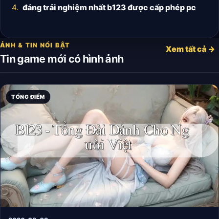
đáng trải nghiệm nhất b123 được cấp phép pc
ẢNH & TIN NỔI BẬT
Xem tất cả →
Tin game mới có hình ảnh
TỔNG ĐIỂM