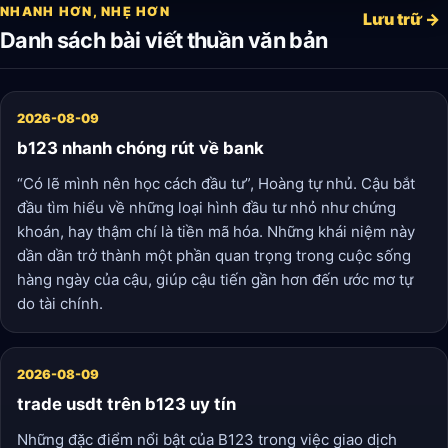
NHANH HƠN, NHẸ HƠN
mình bị ràng buộc bởi những khoản nợ nần. Từ những trải
Lưu trữ →
Danh sách bài viết thuần văn bản
nghiệm này, Minh bắt đầu có một cái nhìn mới mẻ, hạnh
phúc hơn về đồng tiền.
2026-08-09
b123 nhanh chóng rút về bank
“Có lẽ mình nên học cách đầu tư”, Hoàng tự nhủ. Cậu bắt
đầu tìm hiểu về những loại hình đầu tư nhỏ như chứng
khoán, hay thậm chí là tiền mã hóa. Những khái niệm này
dần dần trở thành một phần quan trọng trong cuộc sống
hàng ngày của cậu, giúp cậu tiến gần hơn đến ước mơ tự
do tài chính.
2026-08-09
trade usdt trên b123 uy tín
Những đặc điểm nổi bật của B123 trong việc giao dịch