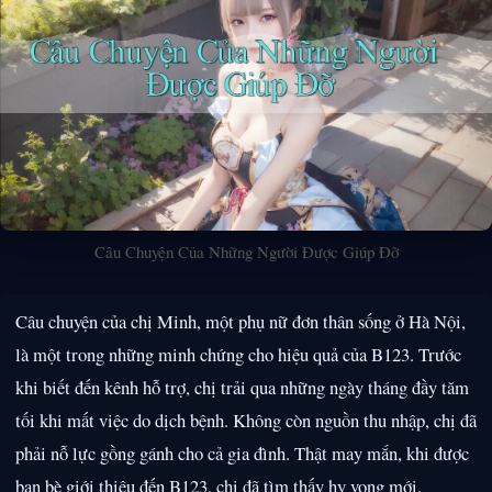
Câu Chuyện Của Những Người Được Giúp Đỡ
Câu chuyện của chị Minh, một phụ nữ đơn thân sống ở Hà Nội,
là một trong những minh chứng cho hiệu quả của B123. Trước
khi biết đến kênh hỗ trợ, chị trải qua những ngày tháng đầy tăm
tối khi mất việc do dịch bệnh. Không còn nguồn thu nhập, chị đã
phải nỗ lực gồng gánh cho cả gia đình. Thật may mắn, khi được
bạn bè giới thiệu đến B123, chị đã tìm thấy hy vọng mới.