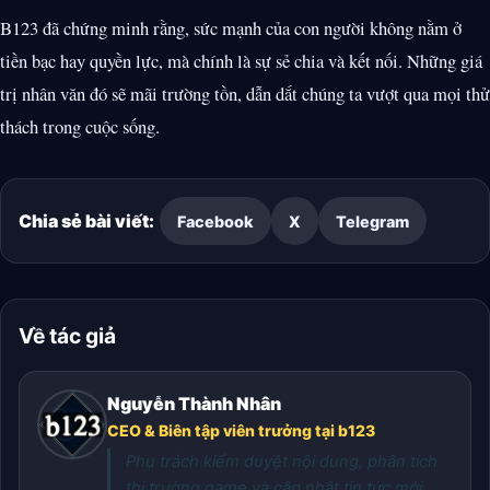
B123 đã chứng minh rằng, sức mạnh của con người không nằm ở
tiền bạc hay quyền lực, mà chính là sự sẻ chia và kết nối. Những giá
trị nhân văn đó sẽ mãi trường tồn, dẫn dắt chúng ta vượt qua mọi thử
thách trong cuộc sống.
Chia sẻ bài viết:
Facebook
X
Telegram
Về tác giả
Nguyễn Thành Nhân
CEO & Biên tập viên trưởng tại b123
Phụ trách kiểm duyệt nội dung, phân tích
thị trường game và cập nhật tin tức mới