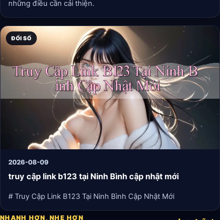
những điều cần cải thiện.
ĐỔI SỐ
2026-08-09
truy cập link b123 tại Ninh Bình cập nhật mới
# Truy Cập Link B123 Tại Ninh Bình Cập Nhật Mới
NHANH HƠN, NHẸ HƠN