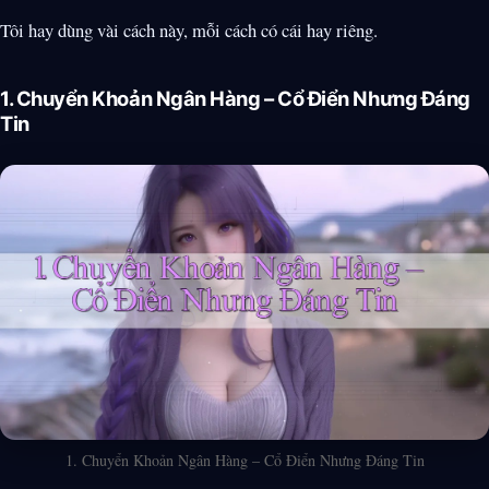
Tôi hay dùng vài cách này, mỗi cách có cái hay riêng.
1. Chuyển Khoản Ngân Hàng – Cổ Điển Nhưng Đáng
Tin
1. Chuyển Khoản Ngân Hàng – Cổ Điển Nhưng Đáng Tin