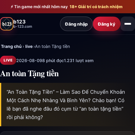
Bỏ qua đến nội dung chính
⚡ Tin game mới nhất hôm nay
18+ Giải trí có trách nhiệm
b123
Đăng nhập
Đăng ký
b-123.com
Trang chủ
›
live
›
An toàn Tặng tiền
2026-08-09
8 phút đọc
1.231 lượt xem
LIVE
An toàn Tặng tiền
“An Toàn Tặng Tiền” – Làm Sao Để Chuyển Khoản
Một Cách Nhẹ Nhàng Và Bình Yên? Chào bạn! Có
lẽ bạn đã nghe đâu đó cụm từ “an toàn tặng tiền”
rồi phải không?