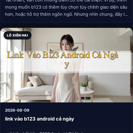
mong muốn b123 có thêm tùy chọn tùy chỉnh giao diện sâu
hơn, hoặc hỗ trợ thêm ngôn ngữ. Nhưng nhìn chung, đây là
một ứng dụng được xây dựng với tư duy thiết kế rất “người
dùng”, từng chi tiết nhỏ đều có chủ đích.
LÔ XIÊN HAI
2026-08-09
link vào b123 android cả ngày