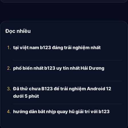
Đọc nhiều
tại việt nam b123 đáng trải nghiệm nhất
phổ biến nhất b123 uy tín nhất Hải Dương
Đã thử chưa B123 để trải nghiệm Android 12
dưới 5 phút
hướng dẫn bắt nhịp quay hũ giải trí với b123