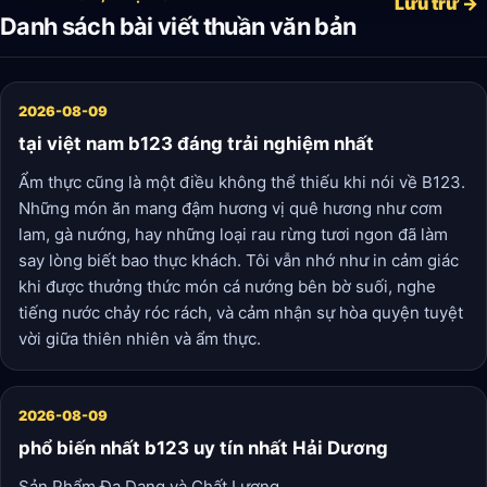
Lưu trữ →
Danh sách bài viết thuần văn bản
2026-08-09
tại việt nam b123 đáng trải nghiệm nhất
Ẩm thực cũng là một điều không thể thiếu khi nói về B123.
Những món ăn mang đậm hương vị quê hương như cơm
lam, gà nướng, hay những loại rau rừng tươi ngon đã làm
say lòng biết bao thực khách. Tôi vẫn nhớ như in cảm giác
khi được thưởng thức món cá nướng bên bờ suối, nghe
tiếng nước chảy róc rách, và cảm nhận sự hòa quyện tuyệt
vời giữa thiên nhiên và ẩm thực.
2026-08-09
phổ biến nhất b123 uy tín nhất Hải Dương
Sản Phẩm Đa Dạng và Chất Lượng