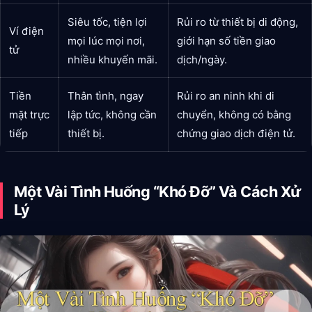
Siêu tốc, tiện lợi
Rủi ro từ thiết bị di động,
Ví điện
mọi lúc mọi nơi,
giới hạn số tiền giao
tử
nhiều khuyến mãi.
dịch/ngày.
Tiền
Thân tình, ngay
Rủi ro an ninh khi di
mặt trực
lập tức, không cần
chuyển, không có bằng
tiếp
thiết bị.
chứng giao dịch điện tử.
Một Vài Tình Huống “Khó Đỡ” Và Cách Xử
Lý