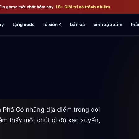
Tin game mới nhất hôm nay
18+ Giải trí có trách nhiệm
ay
tặng code
lô xiên 4
bắn cá
binh xập xám
thà
 Phá Có những địa điểm trong đời
ảm thấy một chút gì đó xao xuyến,