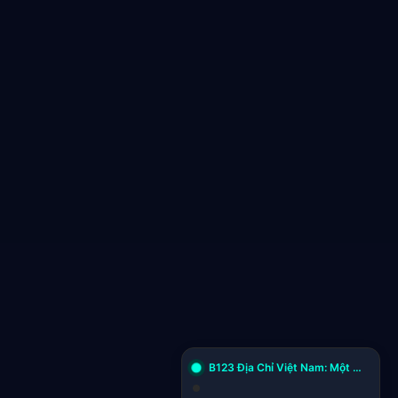
B123 Địa Chỉ Việt Nam: Một Hành Trình Khám Phá