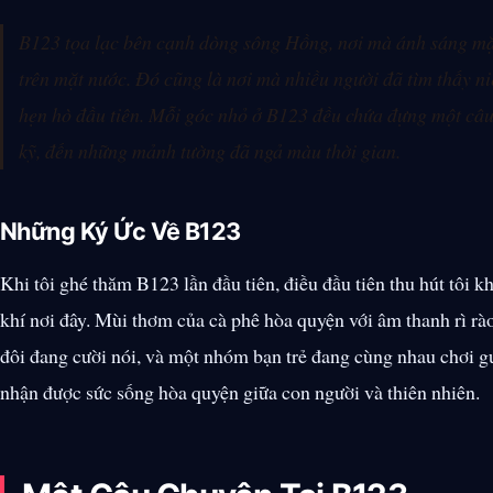
B123 tọa lạc bên cạnh dòng sông Hồng, nơi mà ánh sáng mặt 
trên mặt nước. Đó cũng là nơi mà nhiều người đã tìm thấy 
hẹn hò đầu tiên. Mỗi góc nhỏ ở B123 đều chứa đựng một câu
kỹ, đến những mảnh tường đã ngả màu thời gian.
Những Ký Ức Về B123
Khi tôi ghé thăm B123 lần đầu tiên, điều đầu tiên thu hút tôi 
khí nơi đây. Mùi thơm của cà phê hòa quyện với âm thanh rì rà
đôi đang cười nói, và một nhóm bạn trẻ đang cùng nhau chơi g
nhận được sức sống hòa quyện giữa con người và thiên nhiên.