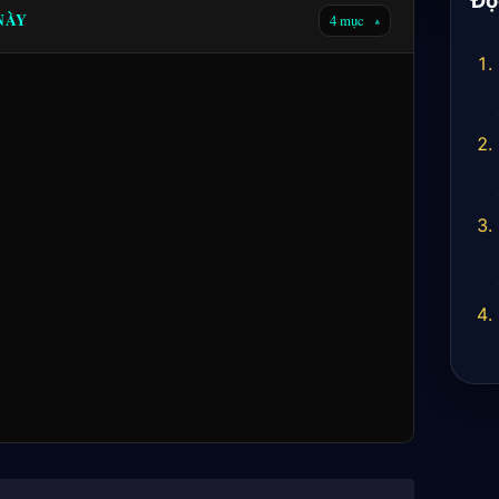
 NÀY
4 mục
▾