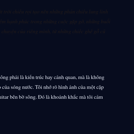
trời chiếu rọi tạo nên những phản chiếu lung linh
niềm hạnh phúc trong những cuộc gặp gỡ, những buổi
 chuyện của riêng mình, từ những chiếc ghế gỗ cũ
không phải là kiến trúc hay cảnh quan, mà là không
o của sóng nước. Tôi nhớ rõ hình ảnh của một cặp
uitar bên bờ sông. Đó là khoảnh khắc mà tôi cảm