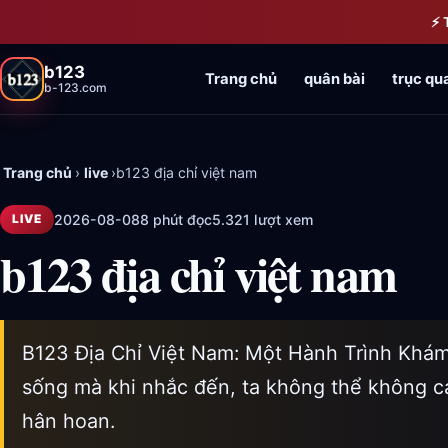
Bỏ qua đến nội dung chính
⚡ 
b123
Trang chủ
quân bài
trục qu
b-123.com
Trang chủ
›
live
›
b123 địa chỉ việt nam
2026-08-08
8 phút đọc
5.321 lượt xem
LIVE
b123 địa chỉ việt nam
B123 Địa Chỉ Việt Nam: Một Hành Trình Khám
sống mà khi nhắc đến, ta không thể không c
hân hoan.