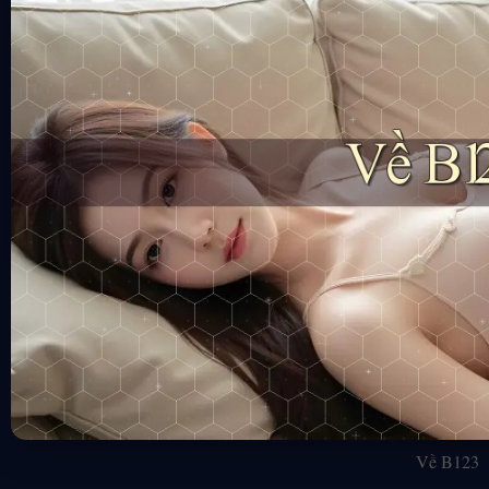
Về B123