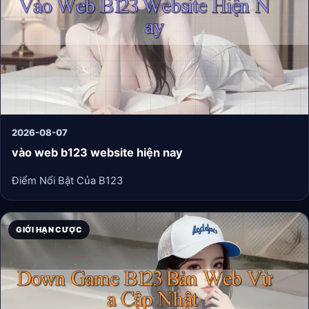
2026-08-07
vào web b123 website hiện nay
Điểm Nổi Bật Của B123
GIỚI HẠN CƯỢC