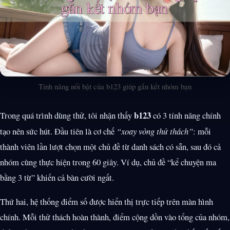
Tính năng nổi bật của b123 giúp gắn kết nhóm bạn
b123
Trong quá trình dùng thử, tôi nhận thấy
có 3 tính năng chính
tạo nên sức hút. Đầu tiên là cơ chế
“xoay vòng thử thách”
: mỗi
thành viên lần lượt chọn một chủ đề từ danh sách có sẵn, sau đó cả
nhóm cùng thực hiện trong 60 giây. Ví dụ, chủ đề “kể chuyện ma
bằng 3 từ” khiến cả bàn cười ngất.
Thứ hai, hệ thống điểm số được hiển thị trực tiếp trên màn hình
chính. Mỗi thử thách hoàn thành, điểm cộng dồn vào tổng của nhóm,