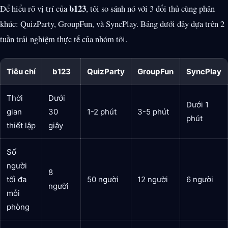
b123
Để hiểu rõ vị trí của
, tôi so sánh nó với 3 đối thủ cùng phân
khúc: QuizParty, GroupFun, và SyncPlay. Bảng dưới đây dựa trên 2
tuần trải nghiệm thực tế của nhóm tôi.
Tiêu chí
b123
QuizParty
GroupFun
SyncPlay
Thời
Dưới
Dưới 1
gian
30
1-2 phút
3-5 phút
phút
thiết lập
giây
Số
người
8
tối đa
50 người
12 người
6 người
người
mỗi
phòng