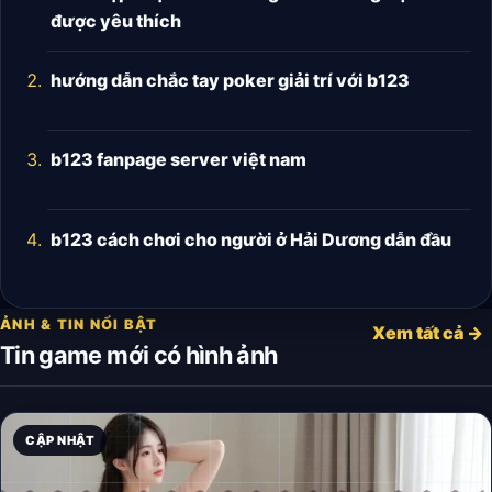
được yêu thích
hướng dẫn chắc tay poker giải trí với b123
b123 fanpage server việt nam
b123 cách chơi cho người ở Hải Dương dẫn đầu
ẢNH & TIN NỔI BẬT
Xem tất cả →
Tin game mới có hình ảnh
CẬP NHẬT