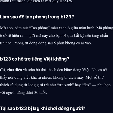
chỉnh thử thách, dự kiến ra mắt quý II/2026.
Làm sao để tạo phòng trong b123?
Mở app, bấm nút “Tạo phòng” màu xanh ở giữa màn hình. Mã phòng
6 số sẽ hiện ra — gửi mã này cho bạn bè qua bất kỳ nền tảng nhắn
tin nào. Phòng tự động đóng sau 5 phút không có ai vào.
b123 có hỗ trợ tiếng Việt không?
Có, giao diện và toàn bộ thử thách đều bằng tiếng Việt. Nhóm tôi
thấy nội dung viết khá tự nhiên, không bị dịch máy. Một số thử
thách sử dụng từ lóng giới trẻ như “trà xanh” hay “flex” — phù hợp
với người dùng dưới 30 tuổi.
Tại sao b123 bị lag khi chơi đông người?