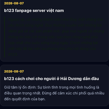
2026-08-07
b123 fanpage server việt nam
Ngược lại, có những thành viên như Duy, một chàng trai
yêu thích công nghệ. Duy thường xuyên viết những bài
đánh giá về các sản phẩm mới, giúp mọi người có những
thông tin hữu ích trong việc lựa chọn công nghệ phù
hợp nhất cho cuộc sống hàng ngày. Chính những bài
viết này đã tạo nên sự phong phú cho nội dung của
B123.
2026-08-07
b123 cách chơi cho người ở Hải Dương dẫn đầu
Giữ tâm lý ổn định: Sự bình tĩnh trong mọi tình huống là
điều quan trọng nhất. Đừng để cảm xúc chi phối quá nhiều
đến quyết định của bạn.