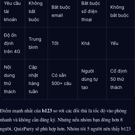
Yêu cầu
Không
Bắt buộc
Bắt buộc
Không
tài
bắt
số điện
email
bắt buộc
khoản
buộc
thoại
Độ ổn
Trung
định
Tốt
Khá
Yếu
bình
trên 4G
Nội
Cập
Người
Cố định
dung
nhật
Có sẵn
dùng tự
50 thử
thử
hàng
500+ câu
tạo
thách
thách
tuần
b123
Điểm mạnh nhất của
so với các đối thủ là tốc độ vào phòng
nhanh và không cần đăng ký. Nhưng nếu nhóm bạn đông hơn 8
người, QuizParty sẽ phù hợp hơn. Nhóm tôi 5 người nên thấy b123