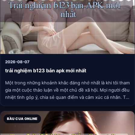
2026-08-07
trải nghiệm b123 bản apk mới nhất
Một trong những khoảnh khắc đáng nhớ nhất là khi tôi tham
gia một cuộc thảo luận về một chủ đề xã hội. Mọi người đều
nhiệt tình góp ý, chia sẻ quan điểm và cảm xúc cá nhân. Tôi
cảm thấy như mình đang ở trong một căn phòng đầy những
ý tưởng và sự sáng tạo không giới hạn. Khả năng tương tác
không chỉ giúp tôi mở rộng tầm hiểu biết mà còn kết nối tôi
BẦU CUA ONLINE
với những người có cùng sở thích.