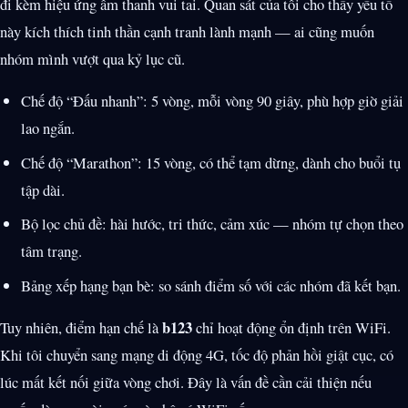
đi kèm hiệu ứng âm thanh vui tai. Quan sát của tôi cho thấy yếu tố
này kích thích tinh thần cạnh tranh lành mạnh — ai cũng muốn
nhóm mình vượt qua kỷ lục cũ.
Chế độ “Đấu nhanh”: 5 vòng, mỗi vòng 90 giây, phù hợp giờ giải
lao ngắn.
Chế độ “Marathon”: 15 vòng, có thể tạm dừng, dành cho buổi tụ
tập dài.
Bộ lọc chủ đề: hài hước, tri thức, cảm xúc — nhóm tự chọn theo
tâm trạng.
Bảng xếp hạng bạn bè: so sánh điểm số với các nhóm đã kết bạn.
b123
Tuy nhiên, điểm hạn chế là
chỉ hoạt động ổn định trên WiFi.
Khi tôi chuyển sang mạng di động 4G, tốc độ phản hồi giật cục, có
lúc mất kết nối giữa vòng chơi. Đây là vấn đề cần cải thiện nếu