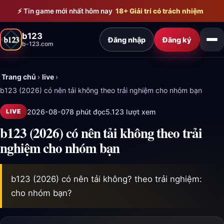
Bỏ qua đến nội dung chính
⚡ Tin game mới nhất hôm nay
18+ Giải trí có trách nhiệm
b123
Đăng nhập
Đăng ký
b-123.com
Trang chủ
›
live
›
b123 (2026) có nên tải không theo trải nghiệm cho nhóm bạn
2026-08-07
8 phút đọc
5.123 lượt xem
LIVE
b123 (2026) có nên tải không theo trải
nghiệm cho nhóm bạn
b123 (2026) có nên tải không? theo trải nghiệm:
cho nhóm bạn?