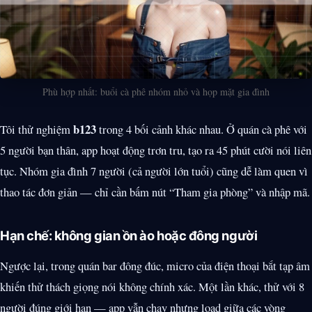
Phù hợp nhất: buổi cà phê nhóm nhỏ và họp mặt gia đình
b123
Tôi thử nghiệm
trong 4 bối cảnh khác nhau. Ở quán cà phê với
5 người bạn thân, app hoạt động trơn tru, tạo ra 45 phút cười nói liên
tục. Nhóm gia đình 7 người (cả người lớn tuổi) cũng dễ làm quen vì
thao tác đơn giản — chỉ cần bấm nút “Tham gia phòng” và nhập mã.
Hạn chế: không gian ồn ào hoặc đông người
Ngược lại, trong quán bar đông đúc, micro của điện thoại bắt tạp âm
khiến thử thách giọng nói không chính xác. Một lần khác, thử với 8
người đúng giới hạn — app vẫn chạy nhưng load giữa các vòng