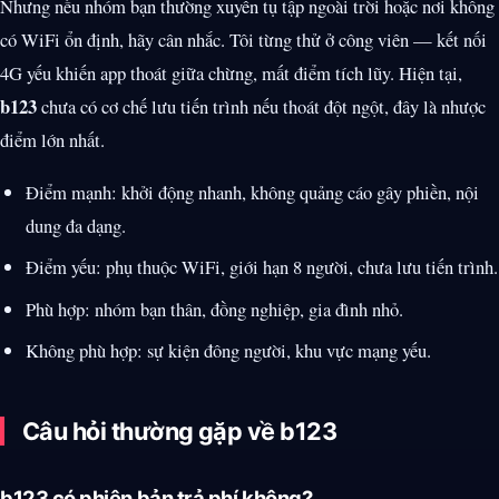
Nhưng nếu nhóm bạn thường xuyên tụ tập ngoài trời hoặc nơi không
có WiFi ổn định, hãy cân nhắc. Tôi từng thử ở công viên — kết nối
4G yếu khiến app thoát giữa chừng, mất điểm tích lũy. Hiện tại,
b123
chưa có cơ chế lưu tiến trình nếu thoát đột ngột, đây là nhược
điểm lớn nhất.
Điểm mạnh: khởi động nhanh, không quảng cáo gây phiền, nội
dung đa dạng.
Điểm yếu: phụ thuộc WiFi, giới hạn 8 người, chưa lưu tiến trình.
Phù hợp: nhóm bạn thân, đồng nghiệp, gia đình nhỏ.
Không phù hợp: sự kiện đông người, khu vực mạng yếu.
Câu hỏi thường gặp về b123
b123 có phiên bản trả phí không?