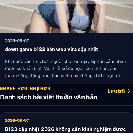
2026-08-07
down game b123 bản web vừa cập nhật
Khi bước vào trò chơi, người chơi sẽ ngay lập tức cảm nhận
được sự khác biệt. Với thiết kế đồ họa sắc nét hơn, âm
thanh sống động hơn, bản web này không chỉ là một trò
chơi, mà còn là một tác phẩm nghệ thuật. Những nhiệm vụ
NHANH HƠN, NHẸ HƠN
trong game được cải tiến, khiến cho người chơi không thể
Lưu trữ →
Danh sách bài viết thuần văn bản
rời mắt. Từ những cuộc chiến ác liệt cho đến các câu đố
thông minh, sự đa dạng trong gameplay mang đến cảm
giác hồi hộp và thú vị.
2026-08-07
B123 cập nhật 2026 không cần kinh nghiệm được