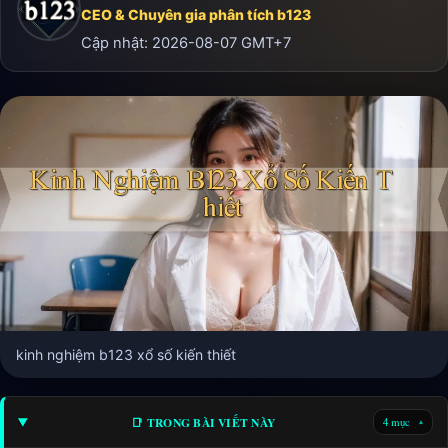
CEO & Chuyên gia phân tích b123
Cập nhật:
2026-08-07
GMT+7
kinh nghiệm b123 xổ số kiến thiết
📑 TRONG BÀI VIẾT NÀY
4 mục
▾