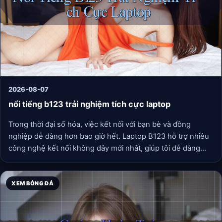
2026-08-07
nổi tiếng b123 trải nghiệm tích cực laptop
Trong thời đại số hóa, việc kết nối với bạn bè và đồng
nghiệp dễ dàng hơn bao giờ hết. Laptop B123 hỗ trợ nhiều
công nghệ kết nối không dây mới nhất, giúp tôi dễ dàng
tham gia vào các cuộc họp trực tuyến hay trò chuyện video
với bạn bè ở xa. Đôi khi, họ còn ngạc nhiên vì chất lượng
hình ảnh và âm thanh khi tôi dùng B123 để giao tiếp.
XEM BÓNG ĐÁ