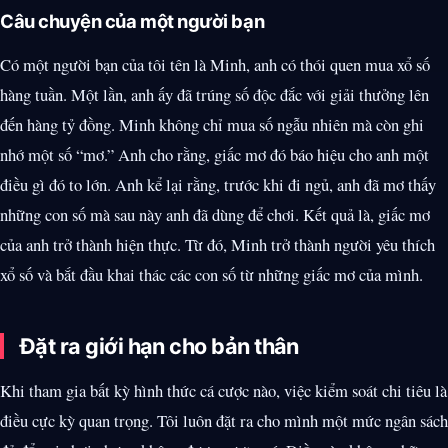
Câu chuyện của một người bạn
Có một người bạn của tôi tên là Minh, anh có thói quen mua xổ số
hàng tuần. Một lần, anh ấy đã trúng số độc đắc với giải thưởng lên
đến hàng tỷ đồng. Minh không chỉ mua số ngẫu nhiên mà còn ghi
nhớ một số “mơ.” Anh cho rằng, giấc mơ đó báo hiệu cho anh một
điều gì đó to lớn. Anh kể lại rằng, trước khi đi ngủ, anh đã mơ thấy
những con số mà sau này anh đã dùng để chơi. Kết quả là, giấc mơ
của anh trở thành hiện thực. Từ đó, Minh trở thành người yêu thích
xổ số và bắt đầu khai thác các con số từ những giấc mơ của mình.
Đặt ra giới hạn cho bản thân
Khi tham gia bất kỳ hình thức cá cược nào, việc kiểm soát chi tiêu là
điều cực kỳ quan trọng. Tôi luôn đặt ra cho mình một mức ngân sách