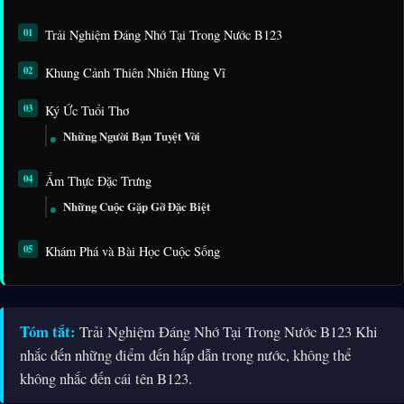
Trải Nghiệm Đáng Nhớ Tại Trong Nước B123
Khung Cảnh Thiên Nhiên Hùng Vĩ
Ký Ức Tuổi Thơ
Những Người Bạn Tuyệt Vời
Ẩm Thực Đặc Trưng
Những Cuộc Gặp Gỡ Đặc Biệt
Khám Phá và Bài Học Cuộc Sống
Tóm tắt:
Trải Nghiệm Đáng Nhớ Tại Trong Nước B123 Khi
nhắc đến những điểm đến hấp dẫn trong nước, không thể
không nhắc đến cái tên B123.