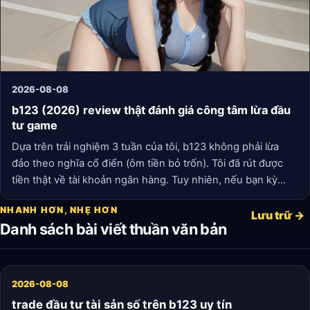
2026-08-08
b123 (2026) review thật đánh giá công tâm lừa đầu
tư game
Dựa trên trải nghiệm 3 tuần của tôi, b123 không phải lừa
đảo theo nghĩa cổ điển (ôm tiền bỏ trốn). Tôi đã rút được
tiền thật về tài khoản ngân hàng. Tuy nhiên, nếu bạn kỳ
vọng kiếm tiền nhanh như
các quảng cáo
“thụ động 5
NHANH HƠN, NHẸ HƠN
triệu/tháng”, thì đó là điều không tưởng. B123 là nền tảng
Lưu trữ →
Danh sách bài viết thuần văn bản
game giải trí có thưởng, không phải kênh đầu tư tài chính.
2026-08-08
trade đầu tư tài sản số trên b123 uy tín