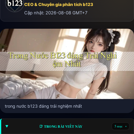
CEO & Chuyên gia phân tích b123
Cập nhật:
2026-08-08
GMT+7
trong nước b123 đáng trải nghiệm nhất
📑 TRONG BÀI VIẾT NÀY
5 mục
▾