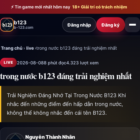
Bỏ qua đến nội dung chính
⚡ Tin game mới nhất hôm nay
18+ Giải trí có trách nhiệm
b123
Đăng nhập
Đăng ký
b-123.com
Trang chủ
›
live
›
trong nước b123 đáng trải nghiệm nhất
2026-08-08
8 phút đọc
4.323 lượt xem
LIVE
trong nước b123 đáng trải nghiệm nhất
Trải Nghiệm Đáng Nhớ Tại Trong Nước B123 Khi
nhắc đến những điểm đến hấp dẫn trong nước,
không thể không nhắc đến cái tên B123.
Nguyễn Thành Nhân