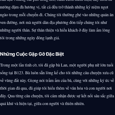
nướng đậm đà hương vị, tất cả đều trở thành những kỷ niệm ngọt
ngào trong mỗi chuyến đi. Chúng tôi thường ghé vào những quán ăn
ven đường, nơi mà người dân địa phương đón tiếp chúng tôi như
những người thân. Sự thân thiện và hiếu khách ở đây làm ấm lòng
tôi trong những ngày đông lạnh giá.
Những Cuộc Gặp Gỡ Đặc Biệt
Trong một lần tình cờ, tôi đã gặp bà Lan, một người phụ nữ lớn tuổi
sống tại B123. Bà luôn sẵn lòng kể cho tôi những câu chuyện xưa cũ
về vùng đất này. Giọng nói trầm ấm của bà, cùng với những ký ức về
thời gian đã qua, đã giúp tôi hiểu thêm về văn hóa và con người nơi
đây. Qua từng câu chuyện, tôi cảm nhận được sự kết nối sâu sắc giữa
quá khứ và hiện tại, giữa con người và thiên nhiên.