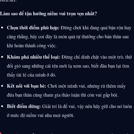
Làm sao để tận hưởng niềm vui trọn vẹn nhất?
Chọn thời điểm phù hợp:
Đừng chơi khi đang quá bận rộn hay
căng thẳng, hãy coi đây là món quà tự thưởng cho bản thân sau
khi hoàn thành công việc.
Khám phá nhiều thể loại:
Đừng chỉ dính chặt vào một trò, thử
đổi gió sang những cái tên mới lạ xem sao, biết đâu bạn lại tìm
thấy tài lẻ của mình ở đó.
Kết nối với bạn bè:
Chơi một mình vui, nhưng rủ thêm mấy
đứa bạn thân cùng tham gia thảo luận thì còn vui gấp bội.
Biết điểm dừng:
Giải trí là để vui, vậy nên hãy giữ cho nó luôn
ở mức độ niềm vui nha mọi người.