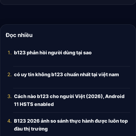
Đọc nhiều
b123 phản hồi người dùng tại sao
có uy tín không b123 chuẩn nhất tại việt nam
Cách nào b123 cho người Việt (2026), Android
11 HSTS enabled
B123 2026 ảnh so sánh thực hành được luôn top
đầu thị trường