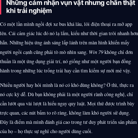
Những cảm nhận vụn vặt nhưng chân thật
khi trải nghiệm
Có một lần mình ngồi đợi xe bus khá lâu, lôi điện thoại ra mở app
lên. Cái cảm giác lúc đó nó lạ lắm, kiểu như thời gian trôi nhanh hơn
hẳn. Những hiệu ứng ánh sáng lấp lánh trên màn hình khiến mấy
người ngồi cạnh cũng phải tò mò nhìn sang.
Win 79
không chỉ đơn
thuần là một ứng dụng giải trí, nó giống như một người bạn đồng
hành trong những lúc trống trải hay cần tìm kiếm sự mới mẻ vậy.
Nhiều người hay hỏi mình là nó có khó dùng không? Ờ thì, thực ra
nó cực kỳ dễ. Dù bạn không phải là một người rành công nghệ, chỉ
cần lướt qua vài lượt là hiểu ngay quy luật. Mọi thứ được trình bày
trực quan, các nút bấm to rõ ràng, không làm khó người sử dụng.
Đây là điểm mà mình đánh giá cao trong tư duy phát triển sản phẩm
của họ – họ thực sự nghĩ cho người dùng cuối.