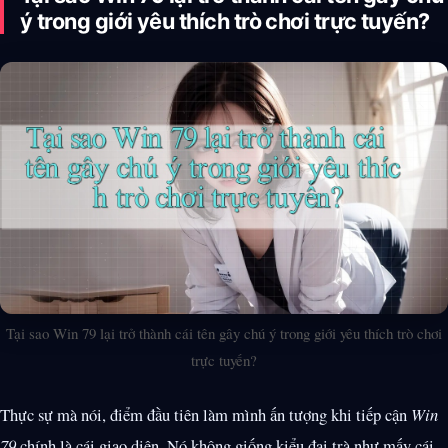
ý trong giới yêu thích trò chơi trực tuyến?
Tại sao Win 79 lại trở thành cái tên gây chú ý trong giới yêu thích trò chơi
trực tuyến?
Thực sự mà nói, điểm đầu tiên làm mình ấn tượng khi tiếp cận
Win
79
chính là cái giao diện. Nó không giống kiểu đại trà như mấy cái