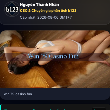
Nguyễn Thành Nhân
CEO & Chuyên gia phân tích b123
Cập nhật:
2026-08-06
GMT+7
win 79 casino fun