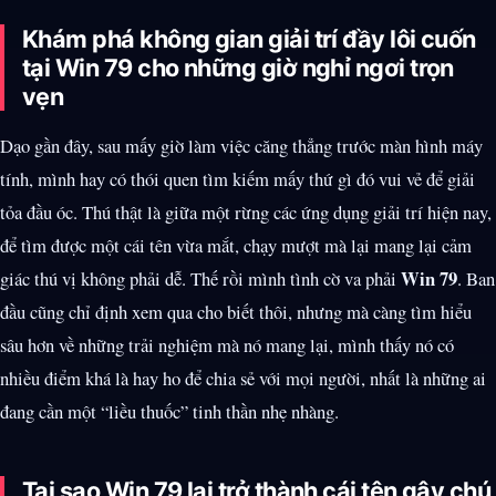
Khám phá không gian giải trí đầy lôi cuốn
tại Win 79 cho những giờ nghỉ ngơi trọn
vẹn
Dạo gần đây, sau mấy giờ làm việc căng thẳng trước màn hình máy
tính, mình hay có thói quen tìm kiếm mấy thứ gì đó vui vẻ để giải
tỏa đầu óc. Thú thật là giữa một rừng các ứng dụng giải trí hiện nay,
để tìm được một cái tên vừa mắt, chạy mượt mà lại mang lại cảm
Win 79
giác thú vị không phải dễ. Thế rồi mình tình cờ va phải
. Ban
đầu cũng chỉ định xem qua cho biết thôi, nhưng mà càng tìm hiểu
sâu hơn về những trải nghiệm mà nó mang lại, mình thấy nó có
nhiều điểm khá là hay ho để chia sẻ với mọi người, nhất là những ai
đang cần một “liều thuốc” tinh thần nhẹ nhàng.
Tại sao Win 79 lại trở thành cái tên gây chú