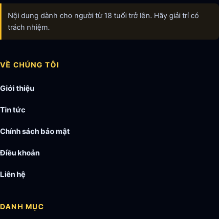
Nội dung dành cho người từ 18 tuổi trở lên. Hãy giải trí có
trách nhiệm.
VỀ CHÚNG TÔI
Giới thiệu
Tin tức
Chính sách bảo mật
Điều khoản
Liên hệ
DANH MỤC