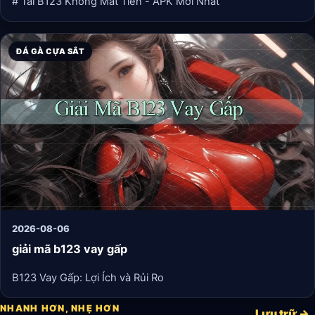
# Tải B123 Không Mất Tiền - APK Mới Nhất
ĐÁ GÀ CỰA SẮT
2026-08-06
giải mã b123 vay gấp
B123 Vay Gấp: Lợi Ích và Rủi Ro
NHANH HƠN, NHẸ HƠN
Lưu trữ →