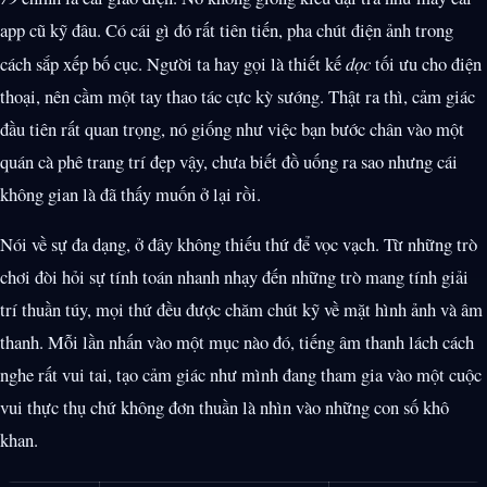
app cũ kỹ đâu. Có cái gì đó rất tiên tiến, pha chút điện ảnh trong
cách sắp xếp bố cục. Người ta hay gọi là thiết kế
dọc
tối ưu cho điện
thoại, nên cầm một tay thao tác cực kỳ sướng. Thật ra thì, cảm giác
đầu tiên rất quan trọng, nó giống như việc bạn bước chân vào một
quán cà phê trang trí đẹp vậy, chưa biết đồ uống ra sao nhưng cái
không gian là đã thấy muốn ở lại rồi.
Nói về sự đa dạng, ở đây không thiếu thứ để vọc vạch. Từ những trò
chơi đòi hỏi sự tính toán nhanh nhạy đến những trò mang tính giải
trí thuần túy, mọi thứ đều được chăm chút kỹ về mặt hình ảnh và âm
thanh. Mỗi lần nhấn vào một mục nào đó, tiếng âm thanh lách cách
nghe rất vui tai, tạo cảm giác như mình đang tham gia vào một cuộc
vui thực thụ chứ không đơn thuần là nhìn vào những con số khô
khan.