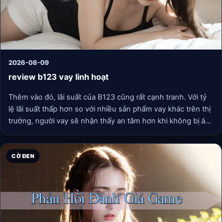
2026-08-09
review b123 vay linh hoạt
Thêm vào đó, lãi suất của B123 cũng rất cạnh tranh. Với tỷ
lệ lãi suất thấp hơn so với nhiều sản phẩm vay khác trên thị
trường, người vay sẽ nhận thấy an tâm hơn khi không bị áp
lực về chi phí tài chính. Không những thế, thời gian vay
cũng rất linh hoạt, cho phép người vay có thể điều chỉnh kỳ
hạn trả nợ sao cho phù hợp với khả năng tài chính của
CỜ ĐEN
mình.