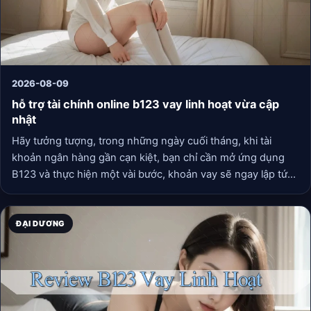
2026-08-09
hỗ trợ tài chính online b123 vay linh hoạt vừa cập
nhật
Hãy tưởng tượng, trong những ngày cuối tháng, khi tài
khoản ngân hàng gần cạn kiệt, bạn chỉ cần mở ứng dụng
B123 và thực hiện một vài bước, khoản vay sẽ ngay lập tức
được phê duyệt. Điều này không chỉ giúp bạn giải quyết
vấn đề tài chính mà còn mang lại cảm giác thoải mái và tự
tin trong cuộc sống hàng ngày.
ĐẠI DƯƠNG