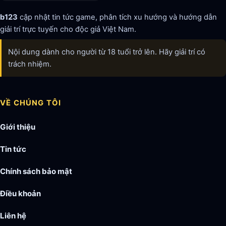
b123
cập nhật tin tức game, phân tích xu hướng và hướng dẫn
giải trí trực tuyến cho độc giả Việt Nam.
Nội dung dành cho người từ 18 tuổi trở lên. Hãy giải trí có
trách nhiệm.
VỀ CHÚNG TÔI
Giới thiệu
Tin tức
Chính sách bảo mật
Điều khoản
Liên hệ