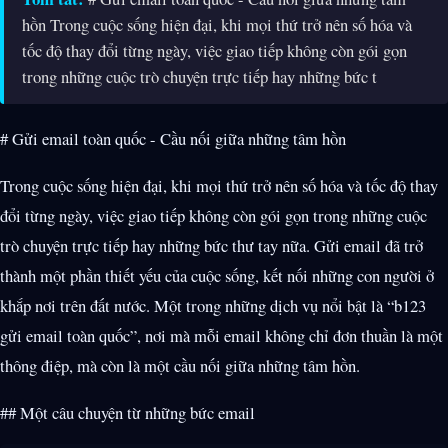
hồn Trong cuộc sống hiện đại, khi mọi thứ trở nên số hóa và
tốc độ thay đổi từng ngày, việc giao tiếp không còn gói gọn
trong những cuộc trò chuyện trực tiếp hay những bức t
# Gửi email toàn quốc - Cầu nối giữa những tâm hồn
Trong cuộc sống hiện đại, khi mọi thứ trở nên số hóa và tốc độ thay
đổi từng ngày, việc giao tiếp không còn gói gọn trong những cuộc
trò chuyện trực tiếp hay những bức thư tay nữa. Gửi email đã trở
thành một phần thiết yếu của cuộc sống, kết nối những con người ở
khắp nơi trên đất nước. Một trong những dịch vụ nổi bật là “b123
gửi email toàn quốc”, nơi mà mỗi email không chỉ đơn thuần là một
thông điệp, mà còn là một cầu nối giữa những tâm hồn.
## Một câu chuyện từ những bức email