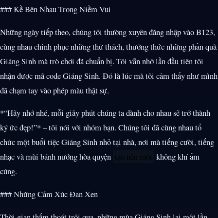
### Kề Bên Nhau Trong Niềm Vui
Những ngày tiếp theo, chúng tôi thường xuyên đăng nhập vào B123,
cùng nhau chinh phục những thử thách, thưởng thức những phần quà
Giáng Sinh mà trò chơi đã chuẩn bị. Tôi vẫn nhớ lần đầu tiên tôi
nhận được mã code Giáng Sinh. Đó là lúc mà tôi cảm thấy như mình
đã chạm tay vào phép màu thật sự.
*“Hãy nhớ nhé, mỗi giây phút chúng ta dành cho nhau sẽ trở thành
ký ức đẹp!”* – tôi nói với nhóm bạn. Chúng tôi đã cùng nhau tổ
chức một buổi tiệc Giáng Sinh nhỏ tại nhà, nơi mà tiếng cười, tiếng
nhạc và mùi bánh nướng hòa quyện
tạo nên một
không khí ấm
cúng.
### Những Cảm Xúc Đan Xen
Thời gian thấm thoát trôi qua, những mùa Giáng Sinh lại một lần