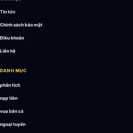
Tin tức
Chính sách bảo mật
Điều khoản
Liên hệ
DANH MỤC
phân tích
nạp tiền
vua bắn cá
ngoại tuyến