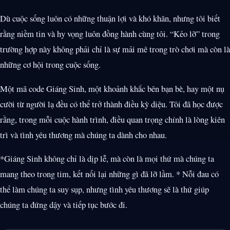
Dù cuộc sống luôn có những thuận lợi và khó khăn, nhưng tôi biết
rằng niềm tin và hy vọng luôn đồng hành cùng tôi. “Kẻo lỡ” trong
trường hợp này không phải chỉ là sự mải mê trong trò chơi mà còn là
những cơ hội trong cuộc sống.
Một mã code Giáng Sinh, một khoảnh khắc bên bạn bè, hay một nụ
cười từ người lạ đều có thể trở thành điều kỳ diệu. Tôi đã học được
rằng, trong mỗi cuộc hành trình, điều quan trọng chính là lòng kiên
trì và tình yêu thương mà chúng ta dành cho nhau.
*Giáng Sinh không chỉ là dịp lễ, mà còn là mọi thứ mà chúng ta
mang theo trong tim, kết nối lại những gì đã lỡ lầm. * Nỗi đau có
thể làm chúng ta suy sụp, nhưng tình yêu thương sẽ là thứ giúp
chúng ta đứng dậy và tiếp tục bước đi.