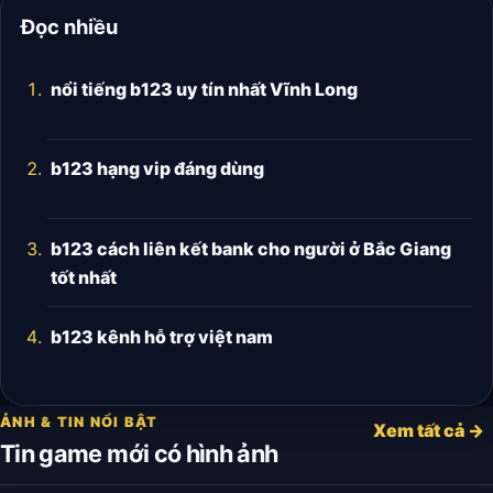
Đọc nhiều
nổi tiếng b123 uy tín nhất Vĩnh Long
b123 hạng vip đáng dùng
b123 cách liên kết bank cho người ở Bắc Giang
tốt nhất
b123 kênh hỗ trợ việt nam
ẢNH & TIN NỔI BẬT
Xem tất cả →
Tin game mới có hình ảnh