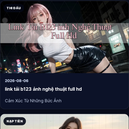
Và trong thế giới ấy, điều quan trọng không chỉ là sở hữu
thiết bị, mà là cách chúng ta sử dụng nó để làm phong phú
THI ĐẤU
cuộc sống của mình.
2026-08-06
link tải b123 ảnh nghệ thuật full hd
Cảm Xúc Từ Những Bức Ảnh
NẠP TIỀN