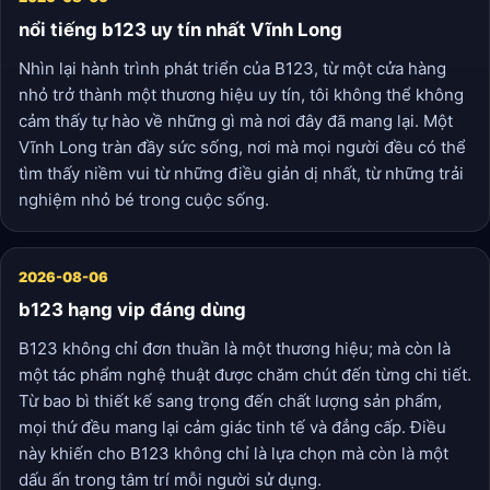
nổi tiếng b123 uy tín nhất Vĩnh Long
Nhìn lại hành trình phát triển của B123, từ một cửa hàng
nhỏ trở thành một thương hiệu uy tín, tôi không thể không
cảm thấy tự hào về những gì mà nơi đây đã mang lại. Một
Vĩnh Long tràn đầy sức sống, nơi mà mọi người đều có thể
tìm thấy niềm vui từ những điều giản dị nhất, từ những trải
nghiệm nhỏ bé trong cuộc sống.
2026-08-06
b123 hạng vip đáng dùng
B123 không chỉ đơn thuần là một thương hiệu; mà còn là
một tác phẩm nghệ thuật được chăm chút đến từng chi tiết.
Từ bao bì thiết kế sang trọng đến chất lượng sản phẩm,
mọi thứ đều mang lại cảm giác tinh tế và đẳng cấp. Điều
này khiến cho B123 không chỉ là lựa chọn mà còn là một
dấu ấn trong tâm trí mỗi người sử dụng.