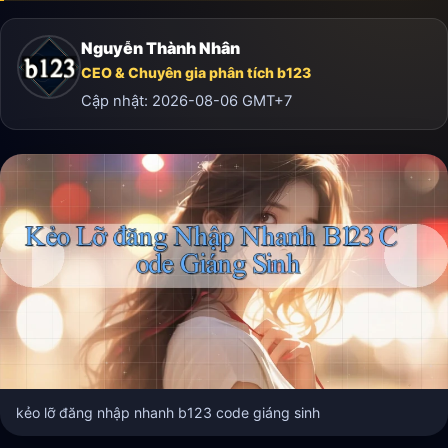
Nguyễn Thành Nhân
CEO & Chuyên gia phân tích b123
Cập nhật:
2026-08-06
GMT+7
kẻo lỡ đăng nhập nhanh b123 code giáng sinh