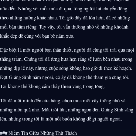
nữa đến. Nhưng với mỗi mùa đi qua, lòng người lại chuyển động
theo những hướng khác nhau. Tôi giờ đây đã lớn hơn, đã có những
mối bận tâm riêng. Tuy vậy, tôi vẫn thường nhớ về những khoảnh
khắc đẹp đẽ cùng với bạn bè năm xưa.
Đặc biệt là một người bạn thân thiết, người đã cùng tôi trải qua mọi
thăng trầm. Chúng tôi đã từng hứa hẹn rằng sẽ luôn bên nhau trong
những dịp lễ này, nhưng cuộc sống không bao giờ đi theo kế hoạch.
Đợt Giáng Sinh năm ngoái, cô ấy đã không thể tham gia cùng tôi.
Tôi không thể không cảm thấy thiêu vắng trong lòng.
Tôi đã một mình đến cửa hàng, chọn mua một cây thông nhỏ và
những món quà nhỏ. Mặt trời lặn, những ngọn đèn Giáng Sinh sáng
lên, nhưng trong tôi là một nỗi buồn không dễ gì nguôi ngoai.
### Niềm Tin Giữa Những Thử Thách