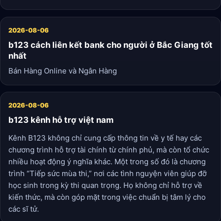
2026-08-06
b123 cách liên kết bank cho người ở Bắc Giang tốt
nhất
Bán Hàng Online và Ngân Hàng
2026-08-06
b123 kênh hỗ trợ việt nam
Kênh B123 không chỉ cung cấp thông tin về y tế hay các
chương trình hỗ trợ tài chính từ chính phủ, mà còn tổ chức
nhiều hoạt động ý nghĩa khác. Một trong số đó là chương
trình “Tiếp sức mùa thi,” nơi các tình nguyện viên giúp đỡ
học sinh trong kỳ thi quan trọng. Họ không chỉ hỗ trợ về
kiến thức, mà còn góp mặt trong việc chuẩn bị tâm lý cho
các sĩ tử.