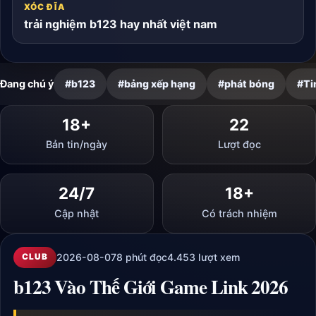
XÓC ĐĨA
trải nghiệm b123 hay nhất việt nam
Đang chú ý
#b123
#bảng xếp hạng
#phát bóng
#Ti
Thống kê nhanh
18+
22
Bản tin/ngày
Lượt đọc
24/7
18+
Cập nhật
Có trách nhiệm
2026-08-07
8 phút đọc
4.453 lượt xem
CLUB
b123 Vào Thế Giới Game Link 2026