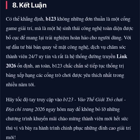
8. Kết Luận
b123
Có thể khẳng định,
không những đơn thuần là một cổng
game giải trí, mà là một hệ sinh thái công nghệ toàn diện được
bố cục để mang lại trải nghiệm hoàn hảo cho người dùng. Với
sự đầu tư bài bản quay về mặt công nghệ, dịch vụ chăm sóc
Link
thành viên 24/7 uy tín và rất là hệ thống đường truyền
2026
ổn định, an toàn, b123 chắc chắn sẽ tiếp tục thống trị
bảng xếp hạng các cổng trò chơi được yêu thích nhất trong
nhiều năm tới.
Hãy tốc độ tay truy cập vào
b123 - Vào Thế Giới Trò chơi -
Địa chỉ trang 2026
ngay hôm nay để không bỏ lỡ những
chương trình khuyến mãi chào mừng thành viên mới hết sức
thú vị và bày ra hành trình chinh phục những đỉnh cao giải trí
mới!