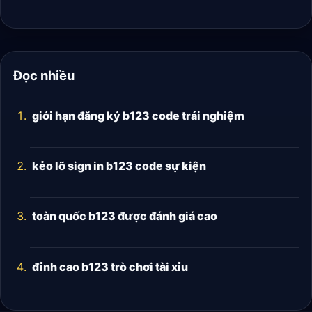
Đọc nhiều
giới hạn đăng ký b123 code trải nghiệm
kẻo lỡ sign in b123 code sự kiện
toàn quốc b123 được đánh giá cao
đỉnh cao b123 trò chơi tài xỉu