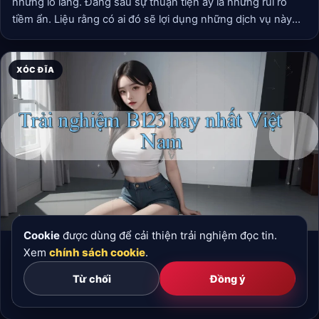
những lo lắng. Đằng sau sự thuận tiện ấy là những rủi ro
tiềm ẩn. Liệu rằng có ai đó sẽ lợi dụng những dịch vụ này
để thực hiện các giao dịch không minh bạch? Tâm trí tôi
nặng trĩu khi nghĩ về điều đó. Sinh ra không phải ai cũng có
thể nhìn thấy ánh sáng phía trước, nhiều người sẽ sa vào
XÓC ĐĨA
cái bẫy của lòng tham.
Cookie
được dùng để cải thiện trải nghiệm đọc tin.
2026-08-07
Xem
chính sách cookie
.
trải nghiệm b123 hay nhất việt nam
Từ chối
Đồng ý
## Hành trình phiêu lưu