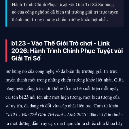
Hành Trình Chinh Phục Tuyệt vời Giải Trí Số Sự bùng
nổ của công nghệ số đã biến thị trường giải trí trực tuyến
thành một trong những chiến trường khốc liệt nhất.
b123 - Vào Thế Giới Trò chơi - Link
2026: Hành Trình Chinh Phục Tuyệt vời
Giải Trí Số
Sự bùng nổ của công nghệ số đã biến thị trường giải trí trực
tuyến thành một trong những chiến trường khốc liệt nhất. Giữa
hàng ngàn cổng trò chơi khổng lồ nhỏ bé xuất hiện mỗi ngày,
b123
cái tên
nổi lên như một hiện tượng, một biểu tượng của
sự uy tín, đa dạng và đổi vừa cập nhật liên tục. Cụm từ khóa
“b123 - Vào Thế Giới Trò chơi - Link 2026”
đâu chỉ đơn thuần
là một đường dẫn truy cập, mà thậm chí là chiếc chìa khóa bày