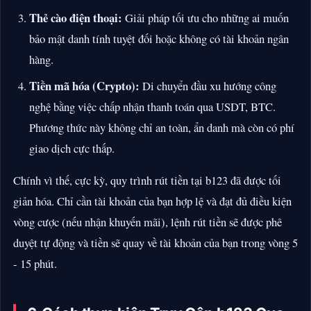
Thẻ cào điện thoại:
Giải pháp tối ưu cho những ai muốn
bảo mật danh tính tuyệt đối hoặc không có tài khoản ngân
hàng.
Tiền mã hóa (Crypto):
Di chuyển đầu xu hướng công
nghệ bằng việc chấp nhận thanh toán qua USDT, BTC.
Phương thức này không chỉ an toàn, ẩn danh mà còn có phí
giao dịch cực thấp.
Chính vì thế, cực kỳ, quy trình rút tiền tại b123 đã được tối
giản hóa. Chỉ cần tài khoản của bạn hợp lệ và đạt đủ điều kiện
vòng cược (nếu nhận khuyến mãi), lệnh rút tiền sẽ được phê
duyệt tự động và tiền sẽ quay về tài khoản của bạn trong vòng 5
- 15 phút.