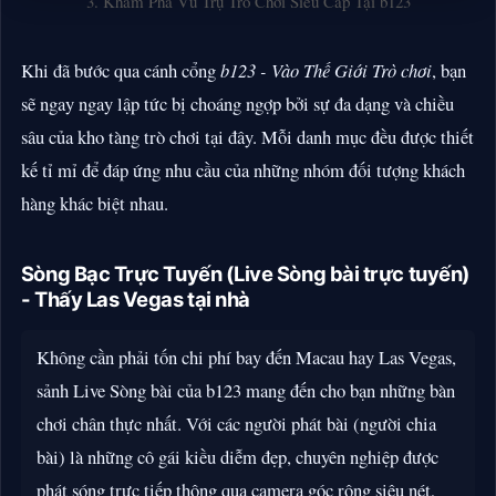
3. Khám Phá Vũ Trụ Trò Chơi Siêu Cấp Tại b123
Khi đã bước qua cánh cổng
b123 - Vào Thế Giới Trò chơi
, bạn
sẽ ngay ngay lập tức bị choáng ngợp bởi sự đa dạng và chiều
sâu của kho tàng trò chơi tại đây. Mỗi danh mục đều được thiết
kế tỉ mỉ để đáp ứng nhu cầu của những nhóm đối tượng khách
hàng khác biệt nhau.
Sòng Bạc Trực Tuyến (Live Sòng bài trực tuyến)
- Thấy Las Vegas tại nhà
Không cần phải tốn chi phí bay đến Macau hay Las Vegas,
sảnh Live Sòng bài của b123 mang đến cho bạn những bàn
chơi chân thực nhất. Với các người phát bài (người chia
bài) là những cô gái kiều diễm đẹp, chuyên nghiệp được
phát sóng trực tiếp thông qua camera góc rộng siêu nét,