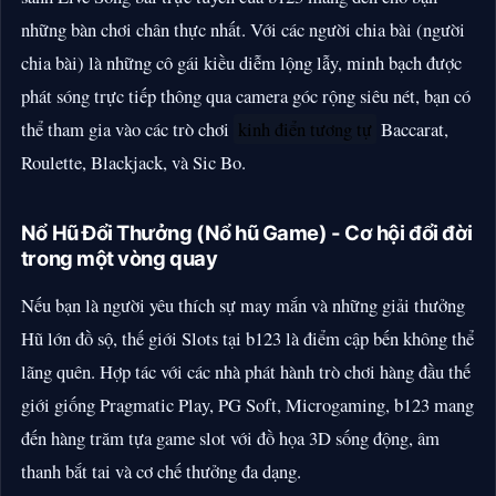
những bàn chơi chân thực nhất. Với các người chia bài (người
chia bài) là những cô gái kiều diễm lộng lẫy, minh bạch được
phát sóng trực tiếp thông qua camera góc rộng siêu nét, bạn có
thể tham gia vào các trò chơi
kinh điển tương tự
Baccarat,
Roulette, Blackjack, và Sic Bo.
Nổ Hũ Đổi Thưởng (Nổ hũ Game) - Cơ hội đổi đời
trong một vòng quay
Nếu bạn là người yêu thích sự may mắn và những giải thưởng
Hũ lớn đồ sộ, thế giới Slots tại b123 là điểm cập bến không thể
lãng quên. Hợp tác với các nhà phát hành trò chơi hàng đầu thế
giới giống Pragmatic Play, PG Soft, Microgaming, b123 mang
đến hàng trăm tựa game slot với đồ họa 3D sống động, âm
thanh bắt tai và cơ chế thưởng đa dạng.