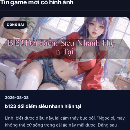
Tin game mới có hình ảnh
CÓNG BÀI
2026-08-08
b123 đổi điểm siêu nhanh hiện tại
Linh, biết được điều này, lại cảm thấy bực bội. “Ngọc ơi, mày
không thể cứ sống trong cái ảo này mãi được! Đằng sau