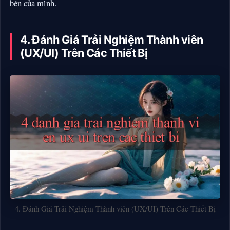
bén của mình.
4. Đánh Giá Trải Nghiệm Thành viên
(UX/UI) Trên Các Thiết Bị
4. Đánh Giá Trải Nghiệm Thành viên (UX/UI) Trên Các Thiết Bị