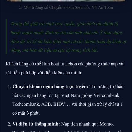
5. Môi trường số Chuyển khoản Siêu Tốc Và An Toàn
Trong thế giới trò chơi trực tuyến, giao dịch tài chính là
huyết mạch quyết định uy tín của một nhà cái. Ý thức được
điều đó, b123 đã kiến thiết một cơ chế thanh toán đa kênh tự
động, mã hóa dữ liệu và cực kỳ trong tích tắc.
Khách hàng có thể linh hoạt lựa chọn các phương thức nạp và
rút tiền phù hợp với điều kiện của mình:
Chuyển khoản ngân hàng trực tuyến:
Trợ tương trợ hầu
hết các ngân hàng lớn tại Việt Nam giống Vietcombank,
Techcombank, ACB, BIDV. . . với thời gian xử lý chỉ từ 1
có mặt 3 phút.
Ví điện tử thông minh:
Nạp tiền nhanh qua Momo,