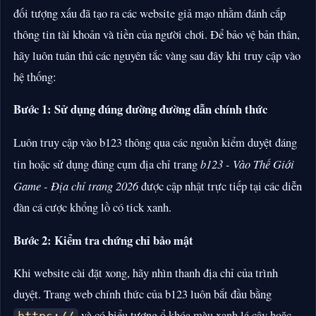
đối tượng xấu đã tạo ra các website giả mạo nhằm đánh cắp
thông tin tài khoản và tiền của người chơi. Để bảo vệ bản thân,
hãy luôn tuân thủ các nguyên tắc vàng sau đây khi truy cập vào
hệ thống:
Bước 1: Sử dụng đúng đường đường dẫn chính thức
Luôn truy cập vào b123 thông qua các nguồn kiểm duyệt đáng
tin hoặc sử dụng đúng cụm địa chỉ trang
b123 - Vào Thế Giới
Game - Địa chỉ trang 2026
được cập nhật trực tiếp tại các diễn
đàn cá cược khổng lồ có tick xanh.
Bước 2: Kiểm tra chứng chỉ bảo mật
Khi website cài đặt xong, hãy nhìn thanh địa chỉ của trình
duyệt. Trang web chính thức của b123 luôn bắt đầu bằng
và có biểu tượng ổ khóa màu xanh lá cây hoặc
https://