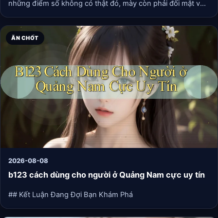
những điểm số không có thật đó, mày còn phải đối mặt với
thực tế tàn nhẫn!” Linh càu nhàu, nhưng Ngọc chỉ cười và
tiếp tục sử dụng ứng dụng.
ĂN CHỐT
2026-08-08
b123 cách dùng cho người ở Quảng Nam cực uy tín
## Kết Luận Đang Đợi Bạn Khám Phá