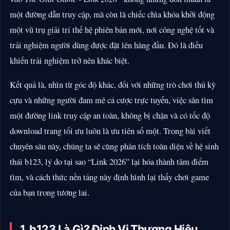
một đường dẫn truy cập, mà còn là chiếc chìa khóa khởi động
một vũ trụ giải trí thế hệ phiên bản mới, nơi công nghệ tốt và
trải nghiệm người dùng được đặt lên hàng đầu. Đó là điều
khiến trải nghiệm trở nên khác biệt.
Kết quả là, nhìn từ góc độ khác, đối với những trò chơi thủ kỳ
cựu và những người đam mê cá cược trực tuyến, việc săn tìm
một đường link truy cập an toàn, không bị chặn và có tốc độ
download trang tối ưu luôn là ưu tiên số một. Trong bài viết
chuyên sâu này, chúng ta sẽ cùng phân tích toàn diện về hệ sinh
thái b123, lý do tại sao “Link 2026” lại hóa thành tâm điểm
tìm, và cách thức nền tảng này định hình lại thấy chơi game
của bạn trong tương lai.
1. b123 Là Gì? Định Vị Thương Hiệu