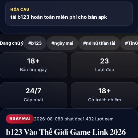
HỎA CẦU
tải b123 hoàn toàn miễn phí cho bản apk
Đang chú ý
#b123
#ngày mai
#nổ hũ thần tài
#Tin
Thống kê nhanh
18+
23
Bản tin/ngày
Lượt đọc
24/7
18+
Cập nhật
Có trách nhiệm
2026-08-08
8 phút đọc
1.432 lượt xem
NGÀY MAI
b123 Vào Thế Giới Game Link 2026