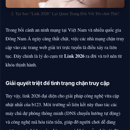
2. Tại Sao “Link 2026” Lại Quan Trọng Đối Với Trò chơi Thủ?
Trong bối cảnh an ninh mạng tại Việt Nam và nhiều quốc gia
Đông Nam Á ngày càng thắt chặt, việc các nhà mạng chặn truy
cập vào các trang web giải trí trực tuyến là điều xảy ra liên
Link 2026
tục. Đây chính là lý do cụm từ
ra đời và trở nên từ
khóa thịnh hành.
Giải quyết triệt để tình trạng chặn truy cập
Tuy vậy, link 2026 đại diện cho giải pháp công nghệ vừa cập
nhật nhất của b123. Môi trường số liên kết này thao tác các
máy chủ dự phòng thông minh (DNS chuyển hướng tự động)
và công nghệ mã hóa tiên tiến, giúp đỡ người chơi dễ dàng